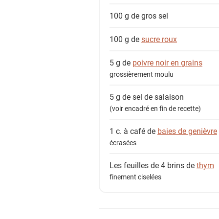
é
d
100 g de
gros sel
i
100 g de
sucre roux
e
n
5 g de
poivre noir en grains
t
grossièrement moulu
s
5 g de
sel de salaison
(voir encadré en fin de recette)
1 c. à café de
baies de genièvre
écrasées
Les feuilles de 4 brins de
thym
finement ciselées