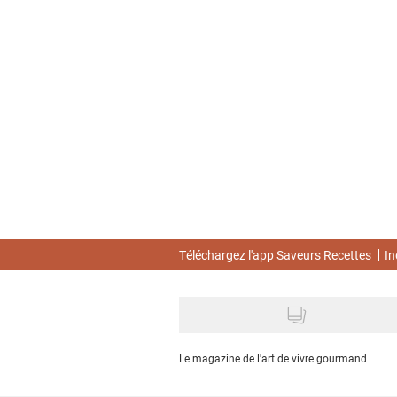
Skip
to
main
content
Téléchargez l'app Saveurs Recettes
In
Le magazine de l'art de vivre gourmand