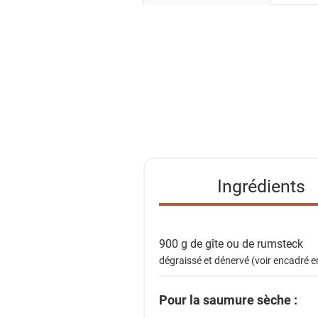
o
i
r
l
a
l
i
s
t
e
Ingrédients
d
e
s
900 g de
gîte ou de rumsteck
i
dégraissé et dénervé (voir encadré en
n
g
Pour la saumure sèche :
r