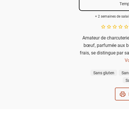
Temp
+ 2 semaines de salai
A star rating of 
Amateur de charcuterie
bœuf, parfumée aux ba
frais, se distingue par s
saveur. Tranchez-la 
Vo
antipasti accompagnée d
Sans gluten
San
S