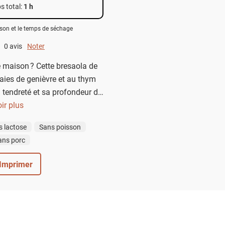
s total
:
1 h
son et le temps de séchage
0 avis
Noter
0 out of 5.
 maison ? Cette bresaola de
ies de genièvre et au thym
a tendreté et sa profondeur de
finement pour la servir en
ir plus
’un verre de vin bien frais.
s lactose
Sans poisson
ans porc
Imprimer