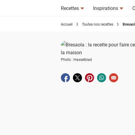
Recettes
Inspirations
C
Accueil
Toutes nos recettes
Bresaol
Photo : Hasselblad
Partager sur facebook
Partager sur twitter
Partager sur pinterest
Partager sur wha
Envoyer à u