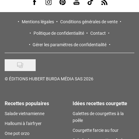
Visit us on Facebook
Visit us on Instagram
Visit us on Pinterest
Visit us on Youtube
Visit us on Tiktok
Visit us on Rss
Mentions légales
Conditions générales de vente
Politique de confidentialité
Contact
Gérer les paramètres de confidentialité
©
ÉDITIONS HUBERT BURDA MÉDIA SAS 2026
Recettes populaires
Idées recettes courgette
Salade vietnamienne
Galettes de courgettes à la
poêle
Halloumi à l'airfryer
Courgette farcie au four
One pot orzo