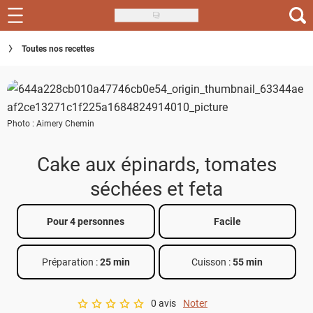
Skip
to
Recettes
Toutes nos recettes
main
content
Inspirations
Conseils
Photo : Aimery Chemin
Menu de la semaine
Cake aux épinards, tomates
Actus
séchées et feta
Téléchargez l'app Saveurs Recettes
Pour 4 personnes
Facile
Index des recettes
Préparation :
25 min
Cuisson :
55 min
Guide d'achat
0 avis
Noter
A star rating of 0 out of 5.