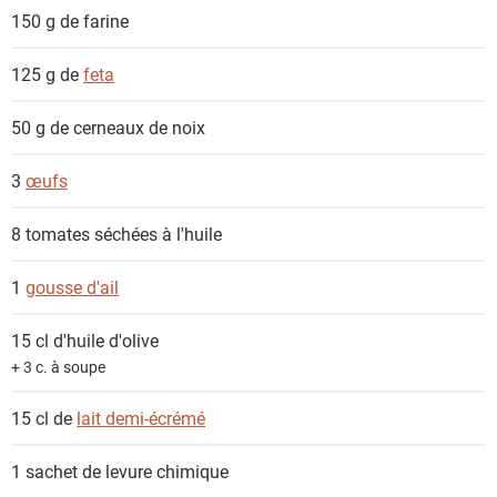
e
150 g de
farine
n
t
125 g de
feta
s
50 g de
cerneaux de noix
3
œufs
8
tomates séchées à l'huile
1
gousse d'ail
15 cl
d'huile d'olive
+ 3 c. à soupe
15 cl de
lait demi-écrémé
1 sachet de
levure chimique