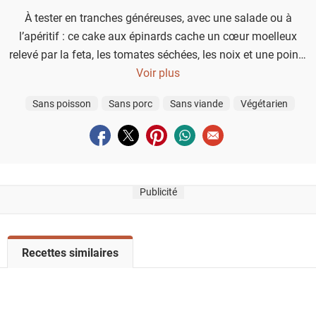
À tester en tranches généreuses, avec une salade ou à
l’apéritif : ce cake aux épinards cache un cœur moelleux
relevé par la feta, les tomates séchées, les noix et une pointe
de piment d’Espelette.
Voir plus
Sans poisson
Sans porc
Sans viande
Végétarien
Partager sur facebook
Partager sur twitter
Partager sur pinterest
Partager sur whatsapp
Envoyer à un ami
Publicité
V
Recettes similaires
o
i
r