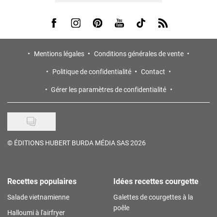
Visit us on Facebook
Visit us on Instagram
Visit us on Pinterest
Visit us on Youtube
Visit us on Tiktok
Visit us on Rss
Mentions légales
Conditions générales de vente
Politique de confidentialité
Contact
Gérer les paramètres de confidentialité
©
ÉDITIONS HUBERT BURDA MÉDIA SAS 2026
Recettes populaires
Idées recettes courgette
Salade vietnamienne
Galettes de courgettes à la
poêle
Halloumi à l'airfryer