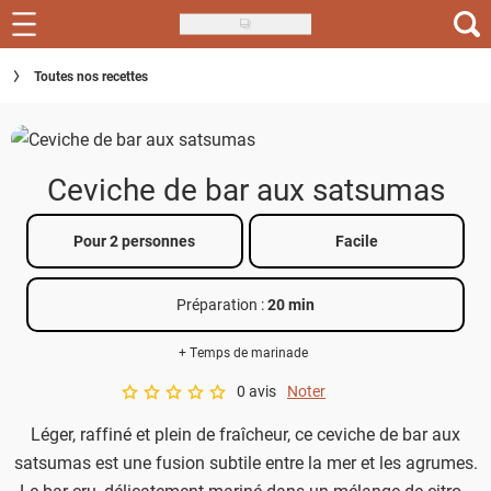
Skip
to
Recettes
Toutes nos recettes
main
content
Inspirations
Conseils
Ceviche de bar aux satsumas
Menu de la semaine
Pour 2 personnes
Facile
Actus
Préparation :
20 min
Téléchargez l'app Saveurs Recettes
+ Temps de marinade
Index des recettes
0 avis
Noter
A star rating of 0 out of 5.
Guide d'achat
Léger, raffiné et plein de fraîcheur, ce ceviche de bar aux
satsumas est une fusion subtile entre la mer et les agrumes.
Le bar cru, délicatement mariné dans un mélange de citron