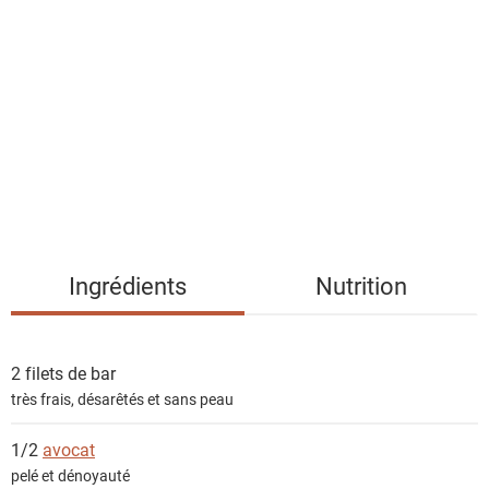
i
s
t
e
d
e
s
i
n
g
Ingrédients
Nutrition
r
é
d
2 filets de
bar
i
très frais, désarêtés et sans peau
e
n
1/2
avocat
t
pelé et dénoyauté