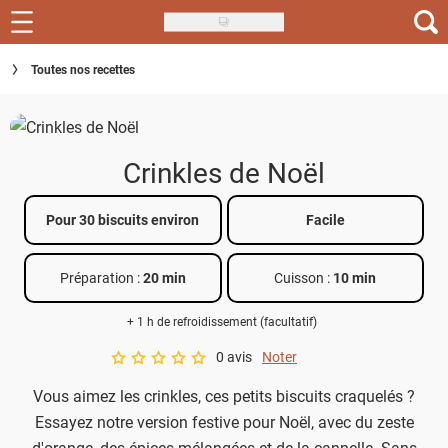
Skip
to
Recettes
Toutes nos recettes
main
content
Inspirations
Conseils
Crinkles de Noël
Menu de la semaine
Pour 30 biscuits environ
Facile
Actus
Préparation :
20 min
Cuisson :
10 min
Téléchargez l'app Saveurs Recettes
+ 1 h de refroidissement (facultatif)
Index des recettes
0 avis
Noter
A star rating of 0 out of 5.
Guide d'achat
Vous aimez les crinkles, ces petits biscuits craquelés ?
Essayez notre version festive pour Noël, avec du zeste
d'orange, des épices mélangées et de la cannelle. Sans