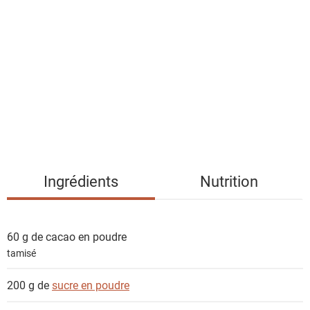
i
s
t
e
d
e
s
i
n
g
Ingrédients
Nutrition
r
é
d
60 g de
cacao en poudre
i
tamisé
e
n
200 g de
sucre en poudre
t