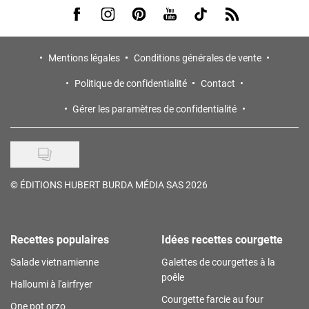
Visit us on Facebook
Visit us on Instagram
Visit us on Pinterest
Visit us on Youtube
Visit us on Tiktok
Visit us on Rss
Mentions légales
Conditions générales de vente
Politique de confidentialité
Contact
Gérer les paramètres de confidentialité
©
ÉDITIONS HUBERT BURDA MÉDIA SAS 2026
Recettes populaires
Idées recettes courgette
Salade vietnamienne
Galettes de courgettes à la
poêle
Halloumi à l'airfryer
Courgette farcie au four
One pot orzo