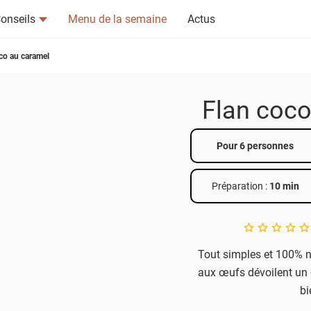
onseils
Menu de la semaine
Actus
co au caramel
Flan coco
Pour 6 personnes
tsapp
n ami
Préparation :
10 min
A star rating of 
Tout simples et 100% no
aux œufs dévoilent un 
bi