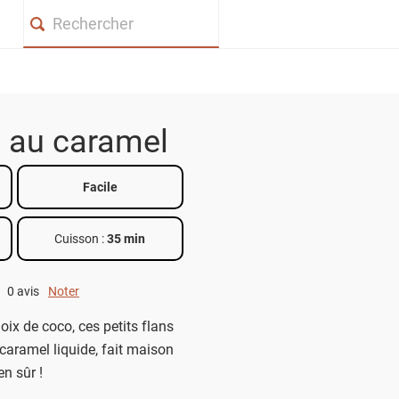
Search
 au caramel
Facile
Cuisson :
35 min
0 avis
Noter
0 out of 5.
ix de coco, ces petits flans
caramel liquide, fait maison
en sûr !