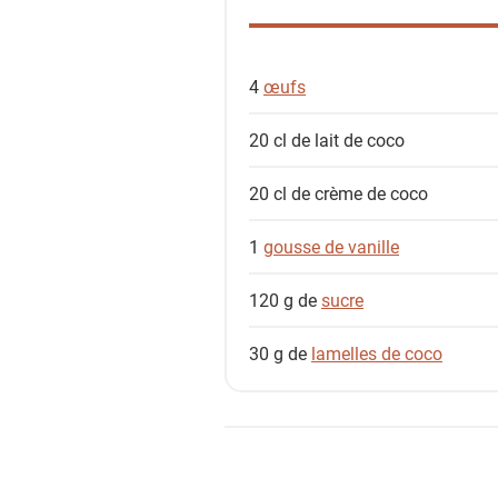
d
e
s
4
œufs
i
n
20 cl de
lait de coco
g
r
20 cl de
crème de coco
é
d
1
gousse de vanille
i
e
120 g de
sucre
n
t
30 g de
lamelles de coco
s