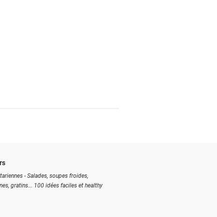
rs
tariennes - Salades, soupes froides,
ines, gratins... 100 idées faciles et healthy