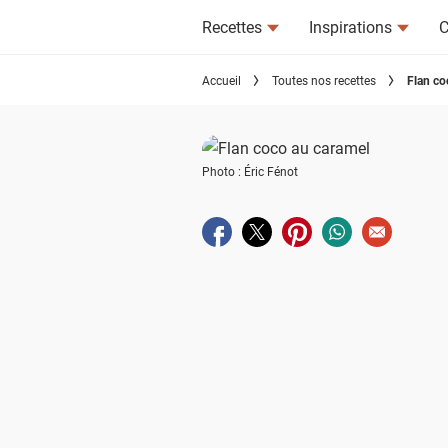
Recettes
Inspirations
C
Accueil
Toutes nos recettes
Flan co
Photo : Éric Fénot
Partager sur facebook
Partager sur twitter
Partager sur pinterest
Partager sur wha
Envoyer à u