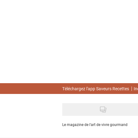
Skip
to
main
content
Téléchargez l'app Saveurs Recettes
In
Le magazine de l'art de vivre gourmand