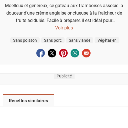
Moelleux et généreux, ce gâteau aux framboises associe la
douceur d’une crème anglaise onctueuse à la fraîcheur de
fruits acidulés. Facile à préparer, il est idéal pour
accompagner un goûter en famille ou une pause gourmande.
Voir plus
Sans poisson
Sans porc
Sans viande
Végétarien
Partager sur facebook
Partager sur twitter
Partager sur pinterest
Partager sur whatsapp
Envoyer à un ami
Publicité
V
Recettes similaires
o
i
r