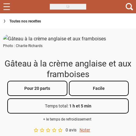
Skip
to
Recettes
Toutes nos recettes
main
content
Inspirations
Photo : Charlie Richards
Conseils
Menu de la semaine
Gâteau à la crème anglaise et aux
framboises
Actus
Téléchargez l'app Saveurs Recettes
Pour 20 parts
Facile
Index des recettes
Temps total
:
1 h et 5 min
Guide d'achat
+ le temps de refroidissement
0 avis
Noter
A star rating of 0 out of 5.