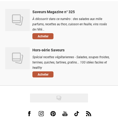
Saveurs Magazine n° 325
À découvrir dans ce numéro : des salades aux mille
parfums, recettes au thon, cuisson en feuille, vins rosés
de l'été...
Acheter
Hors-série Saveurs
Spécial recettes végétariennes - Salades, soupes froides,
terrines, quiches, tartines, gratins... 100 idées faciles et
healthy
Acheter
Visit us on Facebook
Visit us on Instagram
Visit us on Pinterest
Visit us on Youtube
Visit us on Tiktok
Visit us on Rss