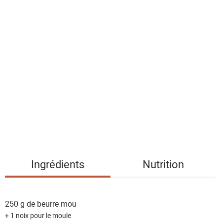
l
a
l
i
s
t
e
d
e
s
i
n
g
Ingrédients
Nutrition
r
é
d
250 g de
beurre mou
i
+ 1 noix pour le moule