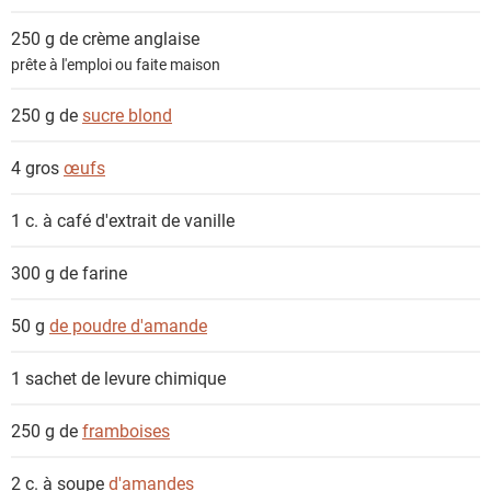
e
n
250 g de
crème anglaise
t
prête à l'emploi ou faite maison
s
250 g de
sucre blond
4 gros
œufs
1 c. à café
d'extrait de vanille
300 g de
farine
50 g
de poudre d'amande
1 sachet de
levure chimique
250 g de
framboises
2 c. à soupe
d'amandes