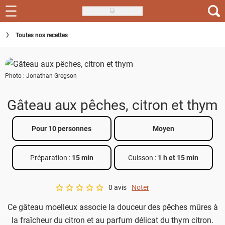
Skip
to
Recettes
Toutes nos recettes
main
content
Inspirations
Photo : Jonathan Gregson
Conseils
Menu de la semaine
Gâteau aux pêches, citron et thym
Actus
Pour 10 personnes
Moyen
Téléchargez l'app Saveurs Recettes
Préparation :
15 min
Cuisson :
1 h et 15 min
Index des recettes
0 avis
Noter
Guide d'achat
A star rating of 0 out of 5.
Ce gâteau moelleux associe la douceur des pêches mûres à
la fraîcheur du citron et au parfum délicat du thym citron.