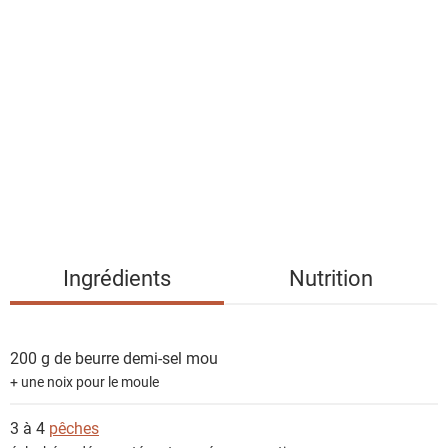
l
i
s
t
e
d
e
s
i
n
g
Ingrédients
Nutrition
r
é
d
200 g de
beurre demi-sel mou
i
+ une noix pour le moule
e
n
3 à 4
pêches
t