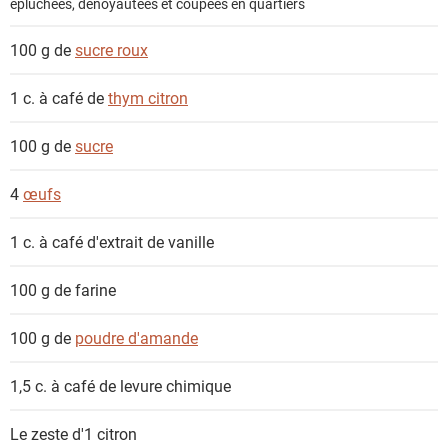
épluchées, dénoyautées et coupées en quartiers
s
100 g de
sucre roux
1 c. à café de
thym citron
100 g de
sucre
4
œufs
1 c. à café
d'extrait de vanille
100 g de
farine
100 g de
poudre d'amande
1,5 c. à café de
levure chimique
Le zeste d'1
citron