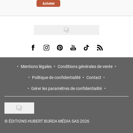
Acheter
Visit us on Facebook
Visit us on Instagram
Visit us on Pinterest
Visit us on Youtube
Visit us on Tiktok
Visit us on Rss
Mentions légales
Conditions générales de vente
Politique de confidentialité
Contact
Gérer les paramètres de confidentialité
©
ÉDITIONS HUBERT BURDA MÉDIA SAS 2026