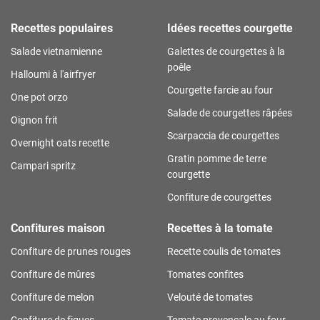
Recettes populaires
Idées recettes courgette
Salade vietnamienne
Galettes de courgettes à la
poêle
Halloumi à l'airfryer
Courgette farcie au four
One pot orzo
Salade de courgettes râpées
Oignon frit
Scarpaccia de courgettes
Overnight oats recette
Gratin pomme de terre
Campari spritz
courgette
Confiture de courgettes
Confitures maison
Recettes à la tomate
Confiture de prunes rouges
Recette coulis de tomates
Confiture de mûres
Tomates confites
Confiture de melon
Velouté de tomates
Confiture de figues
Tomate provençale au four