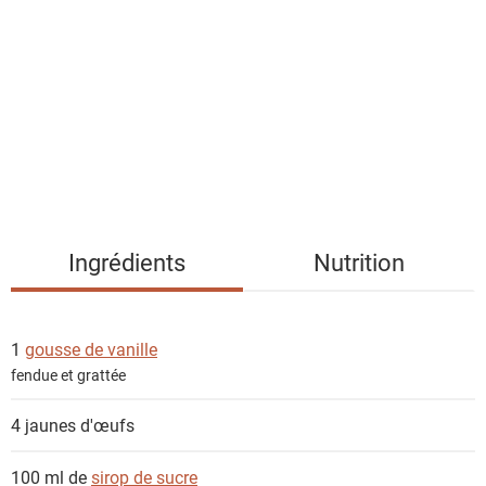
s
t
e
d
e
s
i
n
g
Ingrédients
Nutrition
r
é
d
1
gousse de vanille
i
fendue et grattée
e
n
4
jaunes d'œufs
t
s
100 ml de
sirop de sucre