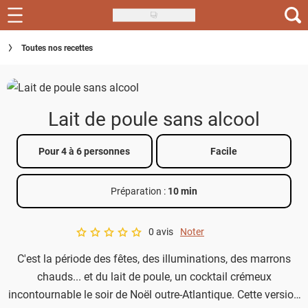
Skip
to
Recettes
Toutes nos recettes
main
content
Inspirations
Conseils
Lait de poule sans alcool
Menu de la semaine
Pour 4 à 6 personnes
Facile
Actus
Préparation :
10 min
Téléchargez l'app Saveurs Recettes
Index des recettes
0 avis
Noter
A star rating of 0 out of 5.
C'est la période des fêtes, des illuminations, des marrons
Guide d'achat
chauds... et du lait de poule, un cocktail crémeux
incontournable le soir de Noël outre-Atlantique. Cette version