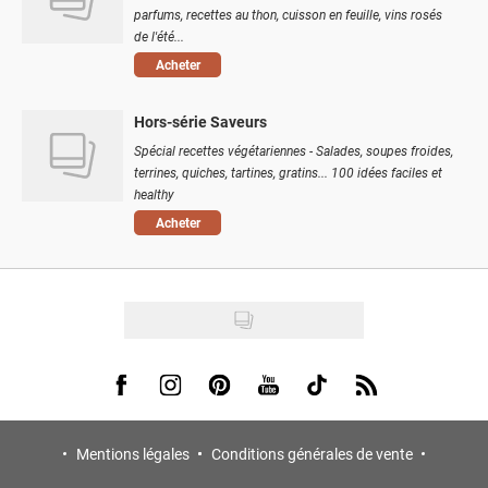
parfums, recettes au thon, cuisson en feuille, vins rosés
de l'été...
Acheter
Hors-série Saveurs
Spécial recettes végétariennes - Salades, soupes froides,
terrines, quiches, tartines, gratins... 100 idées faciles et
healthy
Acheter
Visit us on Facebook
Visit us on Instagram
Visit us on Pinterest
Visit us on Youtube
Visit us on Tiktok
Visit us on Rss
Mentions légales
Conditions générales de vente