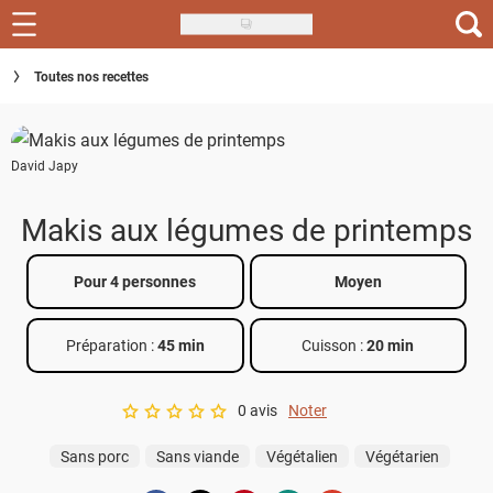
Skip
to
Recettes
Toutes nos recettes
main
content
Inspirations
David Japy
Conseils
Menu de la semaine
Makis aux légumes de printemps
Actus
Pour 4 personnes
Moyen
Téléchargez l'app Saveurs Recettes
Préparation :
45 min
Cuisson :
20 min
Index des recettes
0 avis
Noter
Guide d'achat
A star rating of 0 out of 5.
Sans porc
Sans viande
Végétalien
Végétarien