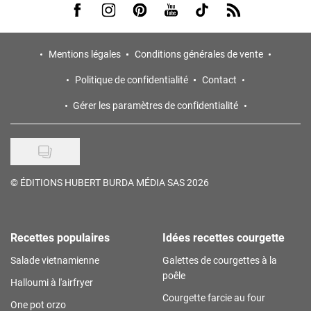
Visit us on Facebook
Visit us on Instagram
Visit us on Pinterest
Visit us on Youtube
Visit us on Tiktok
Visit us on Rss
Mentions légales
Conditions générales de vente
Politique de confidentialité
Contact
Gérer les paramètres de confidentialité
©
ÉDITIONS HUBERT BURDA MÉDIA SAS 2026
Recettes populaires
Idées recettes courgette
Salade vietnamienne
Galettes de courgettes à la
poêle
Halloumi à l'airfryer
Courgette farcie au four
One pot orzo