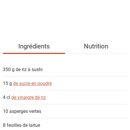
d
e
s
i
n
g
Ingrédients
Nutrition
r
é
d
350 g
de riz à sushi
i
e
15 g
de sucre en poudre
n
t
4 cl
de vinaigre de riz
s
10
asperges vertes
8 feuilles
de laitue