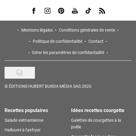
Visit us on Facebook
Visit us on Instagram
Visit us on Pinterest
Visit us on Youtube
Visit us on Tiktok
Visit us on Rss
Mentions légales
Conditions générales de vente
Politique de confidentialité
Contact
Gérer les paramètres de confidentialité
©
ÉDITIONS HUBERT BURDA MÉDIA SAS 2026
Recettes populaires
Idées recettes courgette
Salade vietnamienne
Galettes de courgettes à la
poêle
Halloumi à l'airfryer