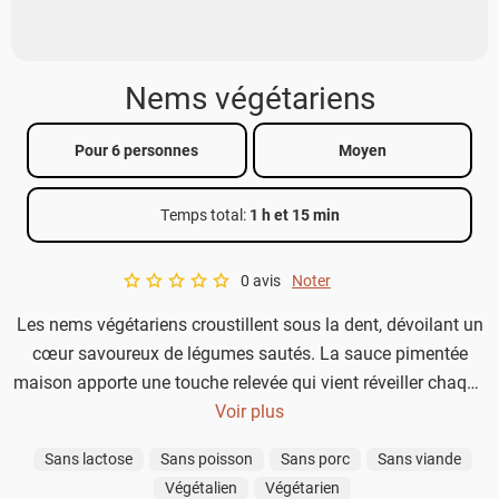
Nems végétariens
Pour 6 personnes
Moyen
Temps total
:
1 h et 15 min
0 avis
Noter
A star rating of 0 out of 5.
Les nems végétariens croustillent sous la dent, dévoilant un
cœur savoureux de légumes sautés. La sauce pimentée
maison apporte une touche relevée qui vient réveiller chaque
bouchée. Simple à préparer, cette recette promet une
Voir plus
explosion de saveurs et de textures qui ravira aussi bien les
Sans lactose
Sans poisson
Sans porc
Sans viande
amateurs de cuisine traditionnelle que les curieux d’exotisme.
Végétalien
Végétarien