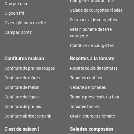
Courgette farcie au four
One pot orzo
Salade de courgettes râpées
Oignon frit
Scarpaccia de courgettes
Overnight oats recette
Gratin pomme de terre
Campari spritz
courgette
Confiture de courgettes
Confitures maison
Recettes à la tomate
Confiture de prunes rouges
Recette coulis de tomates
Confiture de mûres
Tomates confites
Confiture de melon
Velouté de tomates
Confiture de figues
Tomate provençale au four
Confiture de prunes
Tomates farcies
Confiture abricot romarin
Gratin courgette tomate
C'est de saison !
Salades composées