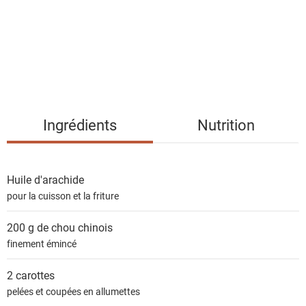
e
d
e
s
i
n
g
Ingrédients
Nutrition
r
é
d
Huile d'arachide
i
pour la cuisson et la friture
e
n
200 g de
chou chinois
t
finement émincé
s
2
carottes
pelées et coupées en allumettes