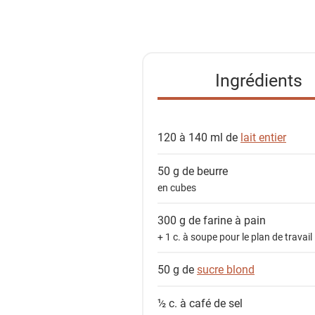
i
s
t
e
Ingrédients
d
e
s
120 à 140 ml de
lait entier
i
n
50 g de
beurre
g
en cubes
r
é
300 g de
farine à pain
d
+ 1 c. à soupe pour le plan de travail
i
e
50 g de
sucre blond
n
½ c. à café de
sel
t