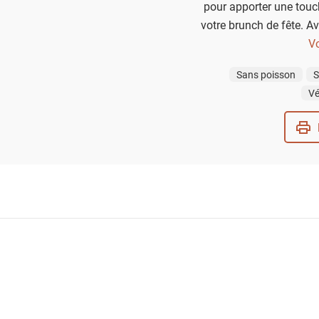
pour apporter une touc
votre brunch de fête. Av
saveurs envoûtantes d
Vo
pain d’inspiration moye
Sans poisson
S
un délice irrésistible. 
Vé
sucre et une pincée de
obtiendrez un véritable c
savou