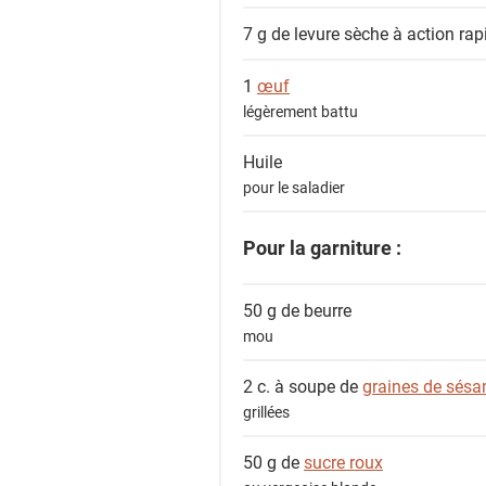
s
7 g de
levure sèche à action rap
1
œuf
légèrement battu
Huile
pour le saladier
Pour la garniture :
50 g de
beurre
mou
2 c. à soupe de
graines de sés
grillées
50 g de
sucre roux