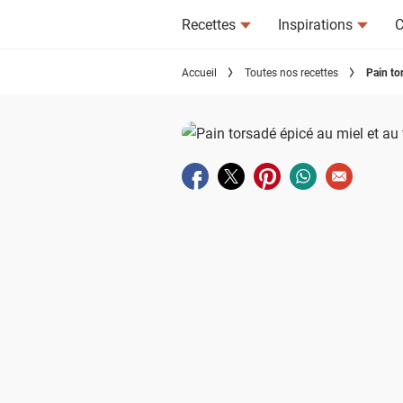
Recettes
Inspirations
C
Accueil
Toutes nos recettes
Pain to
Partager sur facebook
Partager sur twitter
Partager sur pinterest
Partager sur wha
Envoyer à u