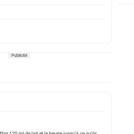
Publicité
ez 120 ml de lait et le beurre jusqu'à ce qu'ils