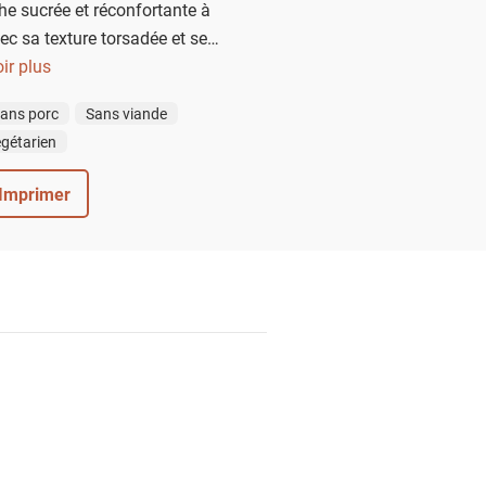
he sucrée et réconfortante à
ec sa texture torsadée et ses
e cannelle et cardamome, ce
ir plus
n-orientale se transforme en
ans porc
Sans viande
Ajoutez un généreux glaçage au
gétarien
 graines de sésame, et vous
hef-d'œuvre à partager... ou à
Imprimer
rer seul !