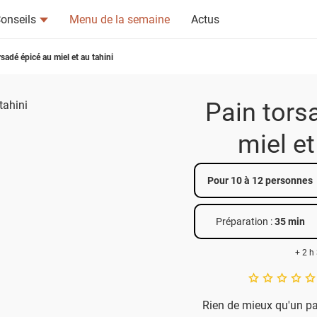
onseils
Menu de la semaine
Actus
rsadé épicé au miel et au tahini
Pain tors
miel et
tsapp
n ami
Pour 10 à 12 personnes
Préparation :
35 min
+ 2 h
A star rating of 
Rien de mieux qu'un pai