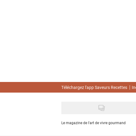
Skip
to
main
content
Téléchargez l'app Saveurs Recettes
In
Le magazine de l'art de vivre gourmand