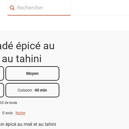
Search
adé épicé au
 au tahini
Moyen
Cuisson :
40 min
 30 de levée
0 avis
Noter
0 out of 5.
n épicé au miel et au tahini