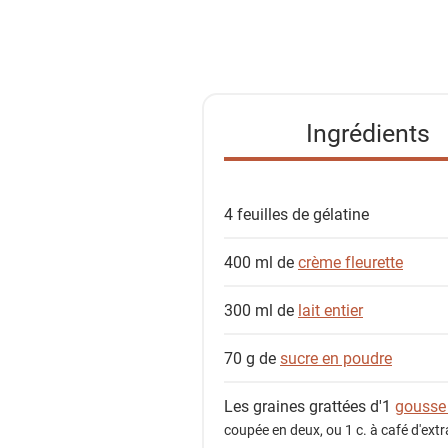
l
i
s
t
e
Ingrédients
d
e
s
4 feuilles de
gélatine
i
n
400 ml de
crème fleurette
g
r
300 ml de
lait entier
é
d
70 g de
sucre en poudre
i
e
Les graines grattées d'1
gousse 
n
coupée en deux, ou 1 c. à café d'extra