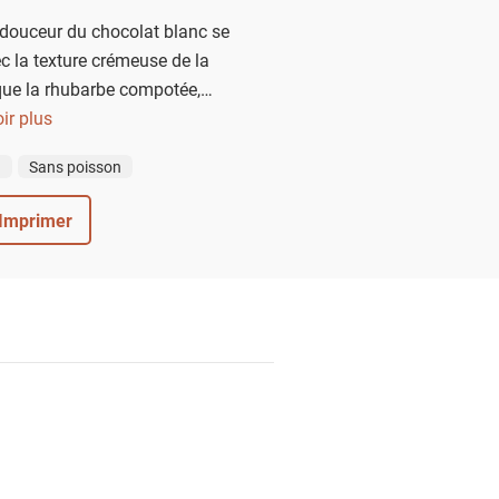
 douceur du chocolat blanc se
c la texture crémeuse de la
que la rhubarbe compotée,
porte une fraîcheur vibrante.
ir plus
éal pour éveiller les papilles
n
Sans poisson
it entre douceur et acidité.
Imprimer