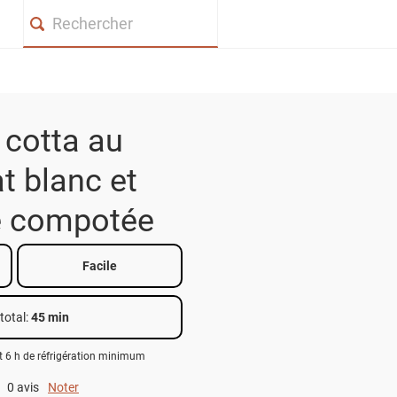
Search
cotta au
t blanc et
e compotée
Facile
total
:
45 min
t 6 h de réfrigération minimum
0 avis
Noter
0 out of 5.