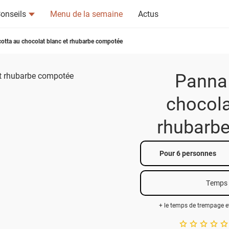
onseils
Menu de la semaine
Actus
otta au chocolat blanc et rhubarbe compotée
Panna 
chocola
tsapp
n ami
rhubarb
Pour 6 personnes
Temps 
+ le temps de trempage e
A star rating of 