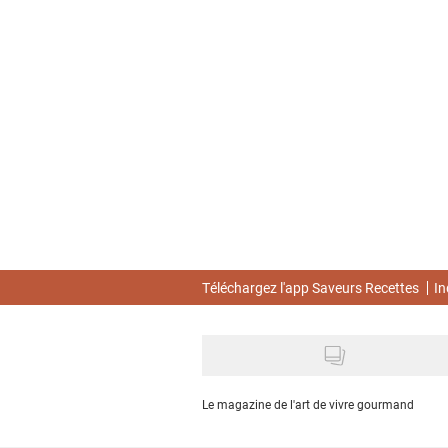
Skip
to
main
content
Téléchargez l'app Saveurs Recettes
In
Le magazine de l'art de vivre gourmand