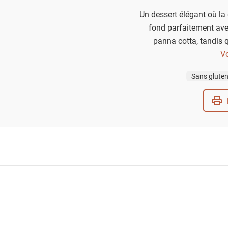
Un dessert élégant où la
fond parfaitement ave
panna cotta, tandis 
légèrement acidulée, ap
Vo
Un classique revisité, id
Sans glute
avec un contraste parfa