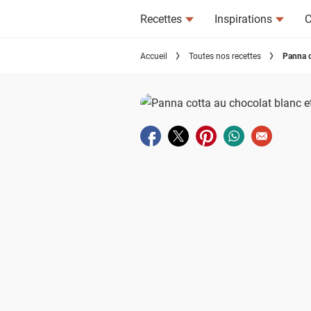
Recettes
Inspirations
C
Accueil
Toutes nos recettes
Panna c
Partager sur facebook
Partager sur twitter
Partager sur pinterest
Partager sur wha
Envoyer à u