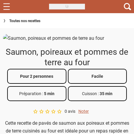
Skip
to
Recettes
Toutes nos recettes
main
content
Inspirations
Conseils
Saumon, poireaux et pommes de
Menu de la semaine
terre au four
Actus
Pour 2 personnes
Facile
Téléchargez l'app Saveurs Recettes
Préparation :
5 min
Cuisson :
35 min
Index des recettes
0 avis
Noter
Guide d'achat
A star rating of 0 out of 5.
Cette recette de pavés de saumon aux poireaux et pommes
de terre cuisinés au four est idéale pour un repas rapide en