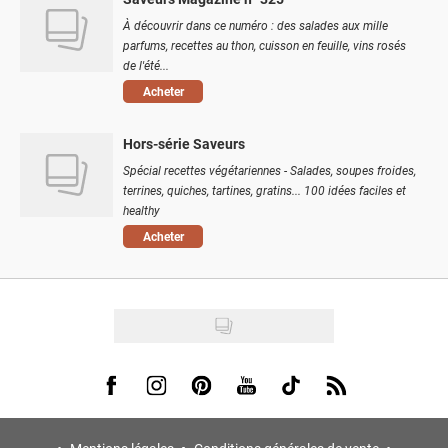
À découvrir dans ce numéro : des salades aux mille
parfums, recettes au thon, cuisson en feuille, vins rosés
de l'été...
Acheter
Hors-série Saveurs
Spécial recettes végétariennes - Salades, soupes froides,
terrines, quiches, tartines, gratins... 100 idées faciles et
healthy
Acheter
Visit us on Facebook
Visit us on Instagram
Visit us on Pinterest
Visit us on Youtube
Visit us on Tiktok
Visit us on Rss