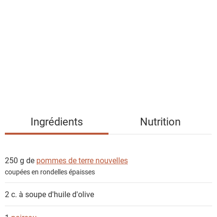
i
s
t
e
d
e
s
i
n
g
Ingrédients
Nutrition
r
é
d
250 g de
pommes de terre nouvelles
i
coupées en rondelles épaisses
e
n
2 c. à soupe
d'huile d'olive
t
s