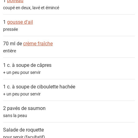
1
poireau
coupé en deux, lavé et émincé
1
gousse d'ail
pressée
70 ml de
crème fraîche
entière
1 c. à soupe de
câpres
+ un peu pour servir
1 c. à soupe de
ciboulette hachée
+ un peu pour servir
2 pavés de
saumon
sans la peau
Salade de roquette
pour servir (facultatif)