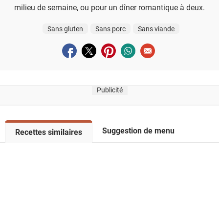
milieu de semaine, ou pour un dîner romantique à deux.
Sans gluten
Sans porc
Sans viande
Partager sur facebook
Partager sur twitter
Partager sur pinterest
Partager sur whatsapp
Envoyer à un ami
Publicité
Suggestion de menu
V
Recettes similaires
o
i
r
l
a
l