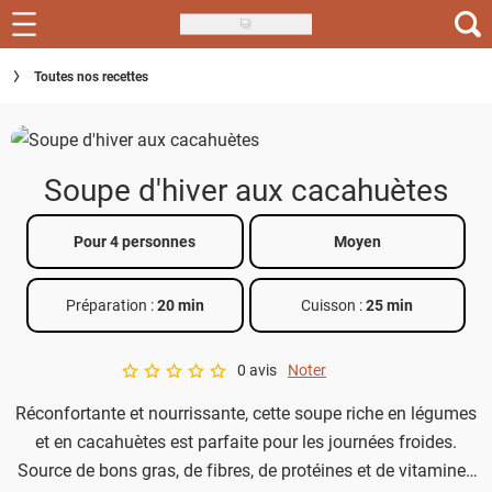
Skip
to
Recettes
Toutes nos recettes
main
content
Inspirations
Conseils
Soupe d'hiver aux cacahuètes
Menu de la semaine
Pour 4 personnes
Moyen
Actus
Préparation :
20 min
Cuisson :
25 min
Téléchargez l'app Saveurs Recettes
Index des recettes
0 avis
Noter
A star rating of 0 out of 5.
Réconfortante et nourrissante, cette soupe riche en légumes
Guide d'achat
et en cacahuètes est parfaite pour les journées froides.
Source de bons gras, de fibres, de protéines et de vitamines