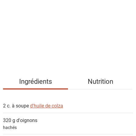
i
s
t
e
d
e
s
i
n
g
Ingrédients
Nutrition
r
é
d
2 c. à soupe
d'huile de colza
i
e
320 g
d'oignons
n
hachés
t