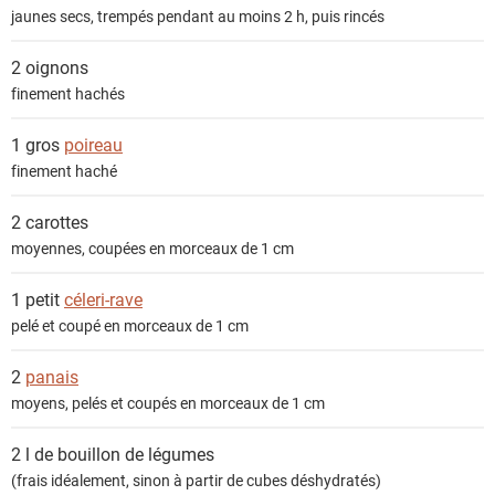
i
jaunes secs, trempés pendant au moins 2 h, puis rincés
e
n
2
oignons
t
finement hachés
s
1 gros
poireau
finement haché
2
carottes
moyennes, coupées en morceaux de 1 cm
1 petit
céleri-rave
pelé et coupé en morceaux de 1 cm
2
panais
moyens, pelés et coupés en morceaux de 1 cm
2 l de
bouillon de légumes
(frais idéalement, sinon à partir de cubes déshydratés)