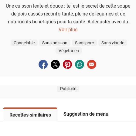
Une cuisson lente et douce : tel est le secret de cette soupe
de pois cassés réconfortante, pleine de légumes et de
nutriments bénéfiques pour la santé. A déguster avec du
pain de seigle, de la moutarde et des cornichons pour un plat 
Voir plus
Congelable
Sans poisson
Sans porc
Sans viande
Végétarien
Partager sur facebook
Partager sur twitter
Partager sur pinterest
Partager sur whatsapp
Envoyer à un ami
Publicité
Suggestion de menu
V
Recettes similaires
o
i