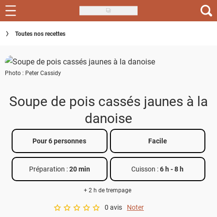
Skip
to
Recettes
Toutes nos recettes
main
content
Inspirations
Photo : Peter Cassidy
Conseils
Menu de la semaine
Soupe de pois cassés jaunes à la
danoise
Actus
Téléchargez l'app Saveurs Recettes
Pour 6 personnes
Facile
Index des recettes
Préparation :
20 min
Cuisson :
6 h
-
8 h
Guide d'achat
+ 2 h de trempage
0 avis
Noter
A star rating of 0 out of 5.