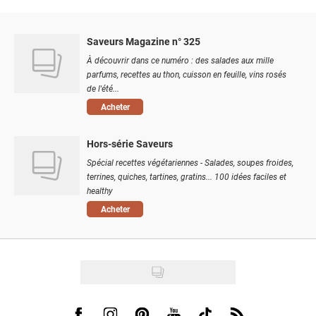
Saveurs Magazine n° 325
À découvrir dans ce numéro : des salades aux mille
parfums, recettes au thon, cuisson en feuille, vins rosés
de l'été...
Acheter
Hors-série Saveurs
Spécial recettes végétariennes - Salades, soupes froides,
terrines, quiches, tartines, gratins... 100 idées faciles et
healthy
Acheter
Visit us on Facebook
Visit us on Instagram
Visit us on Pinterest
Visit us on Youtube
Visit us on Tiktok
Visit us on Rss