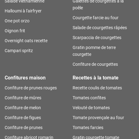
Salade vietnamienne
Galettes de courgettes à la
poêle
Halloumi à l'airfryer
Courgette farcie au four
One pot orzo
Salade de courgettes râpées
Oignon frit
Scarpaccia de courgettes
Overnight oats recette
Gratin pomme de terre
Campari spritz
courgette
Confiture de courgettes
Confitures maison
Recettes à la tomate
Confiture de prunes rouges
Recette coulis de tomates
Confiture de mûres
Tomates confites
Confiture de melon
Velouté de tomates
Confiture de figues
Tomate provençale au four
Confiture de prunes
Tomates farcies
Confiture abricot romarin
Gratin courgette tomate