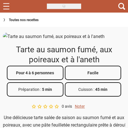
Skip
to
Recettes
Toutes nos recettes
main
content
Inspirations
Conseils
Tarte au saumon fumé, aux
Menu de la semaine
poireaux et à l'aneth
Actus
Pour 4 à 6 personnes
Facile
Téléchargez l'app Saveurs Recettes
Préparation :
5 min
Cuisson :
45 min
Index des recettes
0 avis
Noter
Guide d'achat
A star rating of 0 out of 5.
Une délicieuse tarte salée de saison au saumon fumé et aux
poireaux, avec une pâte feuilletée rectangulaire prête à déroule