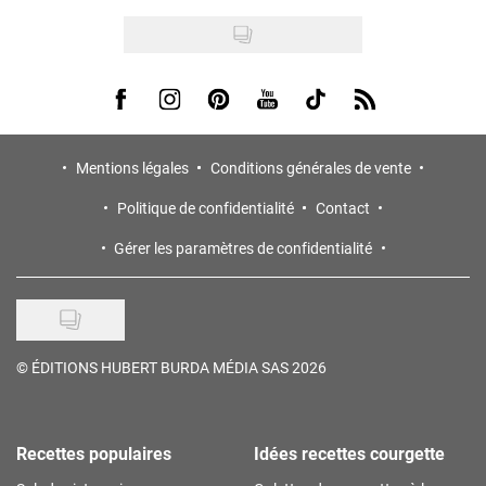
Visit us on Facebook
Visit us on Instagram
Visit us on Pinterest
Visit us on Youtube
Visit us on Tiktok
Visit us on Rss
Mentions légales
Conditions générales de vente
Politique de confidentialité
Contact
Gérer les paramètres de confidentialité
©
ÉDITIONS HUBERT BURDA MÉDIA SAS 2026
Recettes populaires
Idées recettes courgette