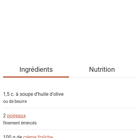
s
t
e
d
e
s
i
n
g
Ingrédients
Nutrition
r
é
d
1,5 c. à soupe
d'huile d'olive
i
ou de beurre
e
n
2
poireaux
t
finement émincés
s
100 g de
crème fraîche