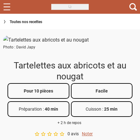
Skip
to
Recettes
Toutes nos recettes
main
content
Inspirations
Photo : David Japy
Conseils
Menu de la semaine
Tartelettes aux abricots et au
nougat
Actus
Téléchargez l'app Saveurs Recettes
Pour 10 pièces
Facile
Index des recettes
Préparation :
40 min
Cuisson :
25 min
Guide d'achat
+ 2 h de repos
0 avis
Noter
A star rating of 0 out of 5.