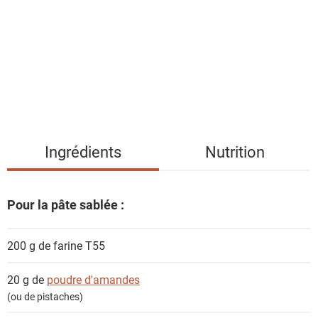
t
e
d
e
s
i
n
g
Ingrédients
Nutrition
r
é
d
Pour la pâte sablée :
i
e
200 g de
farine T55
n
t
20 g de
poudre d'amandes
s
(ou de pistaches)