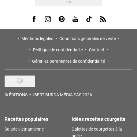
Visit us on Facebook
Visit us on Instagram
Visit us on Pinterest
Visit us on Youtube
Visit us on Tiktok
Visit us on Rss
Mentions légales
Conditions générales de vente
Politique de confidentialité
Contact
Gérer les paramètres de confidentialité
©
ÉDITIONS HUBERT BURDA MÉDIA SAS 2026
Recettes populaires
Idées recettes courgette
Salade vietnamienne
Galettes de courgettes à la
poêle