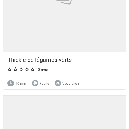
Thickie de légumes verts
0 avis
A star rating of 0 out of 5.
10 min
Facile
Végétalien