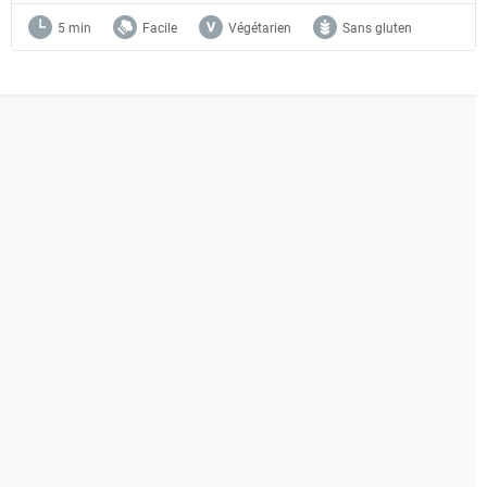
5 min
Facile
Végétarien
Sans gluten