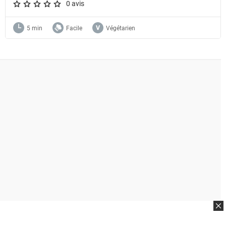
0 avis
A star rating of 0 out of 5.
5 min
Facile
Végétarien