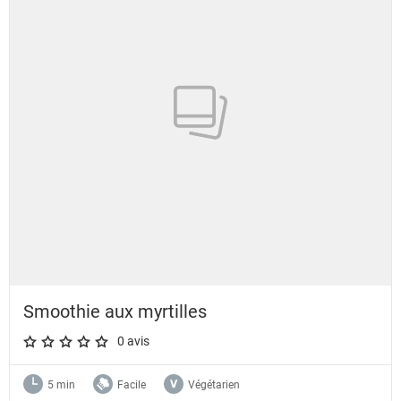
Smoothie aux myrtilles
0 avis
A star rating of 0 out of 5.
5 min
Facile
Végétarien