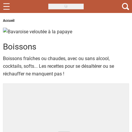
Skip
to
Recettes
Accueil
main
content
Inspirations
Boissons
Conseils
Boissons fraîches ou chaudes, avec ou sans alcool,
Menu de la semaine
cocktails, softs... Les recettes pour se désaltérer ou se
Actus
réchauffer ne manquent pas !
Téléchargez l'app Saveurs Recettes
Index des recettes
Guide d'achat