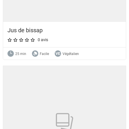
Jus de bissap
0 avis
A star rating of 0 out of 5.
25 min
Facile
Végétalien