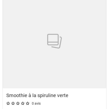
Smoothie à la spiruline verte
0 avis
A star rating of 0 out of 5.