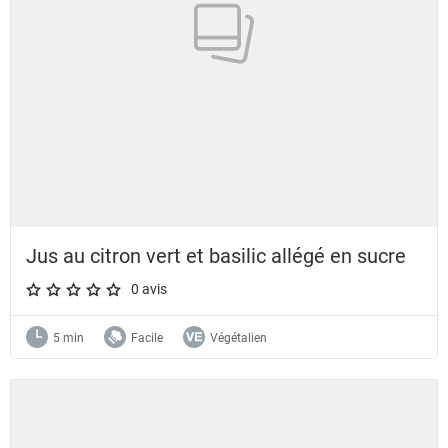
Jus au citron vert et basilic allégé en sucre
0 avis
A star rating of 0 out of 5.
5 min
Facile
Végétalien