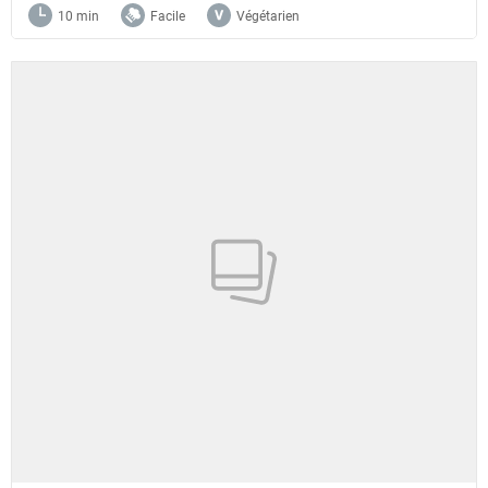
10 min
Facile
Végétarien