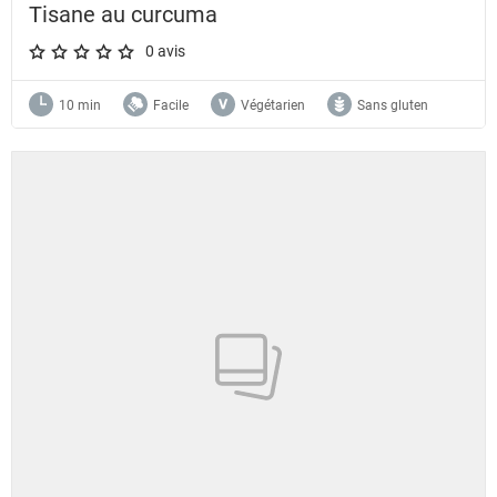
Tisane au curcuma
0 avis
A star rating of 0 out of 5.
10 min
Facile
Végétarien
Sans gluten