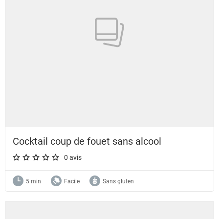
Cocktail coup de fouet sans alcool
0 avis
A star rating of 0 out of 5.
5 min
Facile
Sans gluten