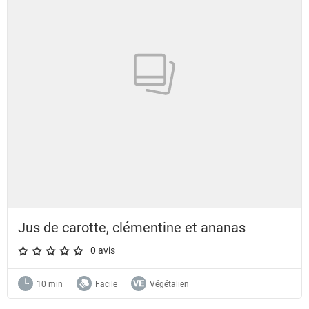
Jus de carotte, clémentine et ananas
0 avis
A star rating of 0 out of 5.
10 min
Facile
Végétalien