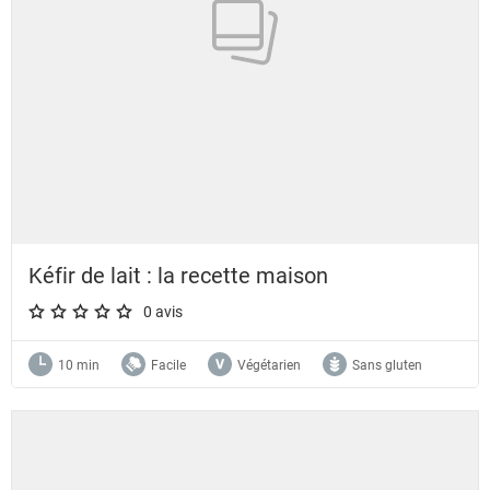
Kéfir de lait : la recette maison
0 avis
A star rating of 0 out of 5.
10 min
Facile
Végétarien
Sans gluten