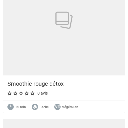
Smoothie rouge détox
0 avis
A star rating of 0 out of 5.
15 min
Facile
Végétalien