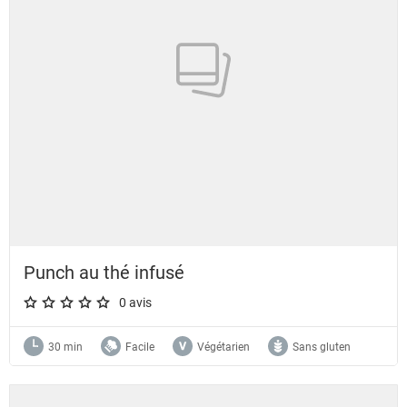
Punch au thé infusé
0 avis
A star rating of 0 out of 5.
30 min
Facile
Végétarien
Sans gluten