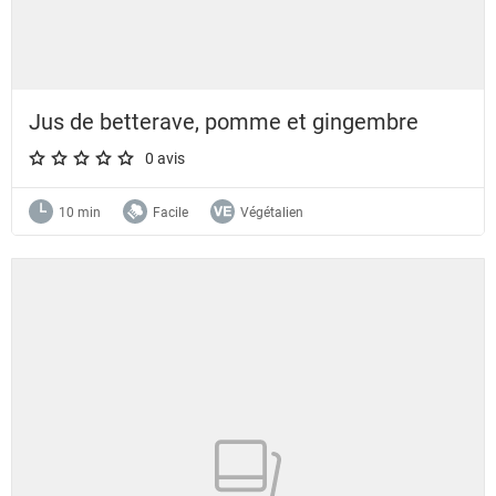
Jus de betterave, pomme et gingembre
0 avis
A star rating of 0 out of 5.
10 min
Facile
Végétalien