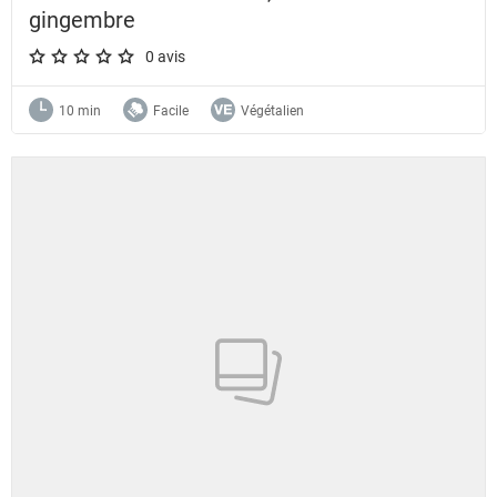
gingembre
0 avis
A star rating of 0 out of 5.
10 min
Facile
Végétalien