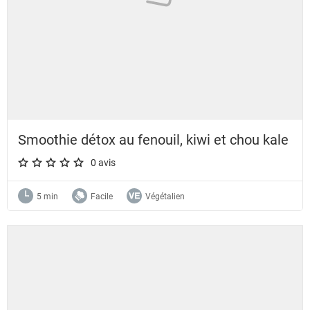
Smoothie détox au fenouil, kiwi et chou kale
0 avis
A star rating of 0 out of 5.
5 min
Facile
Végétalien