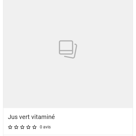
Jus vert vitaminé
0 avis
A star rating of 0 out of 5.