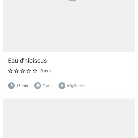
Eau d’hibiscus
0 avis
A star rating of 0 out of 5.
15 min
Facile
Végétarien