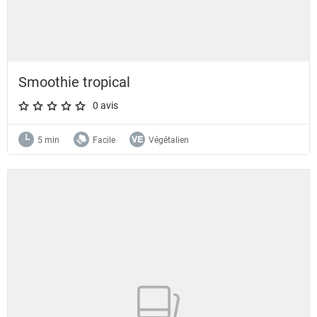
Smoothie tropical
0 avis
A star rating of 0 out of 5.
5 min
Facile
Végétalien