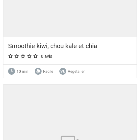
Smoothie kiwi, chou kale et chia
0 avis
A star rating of 0 out of 5.
10 min
Facile
Végétalien