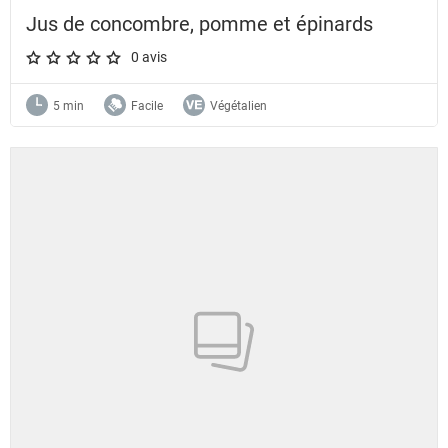
Jus de concombre, pomme et épinards
0 avis
A star rating of 0 out of 5.
5 min
Facile
Végétalien