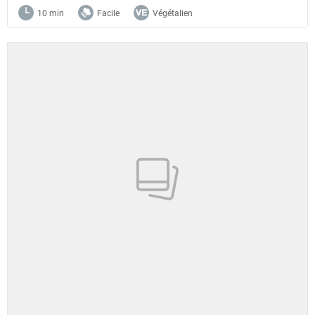
10 min
Facile
Végétalien