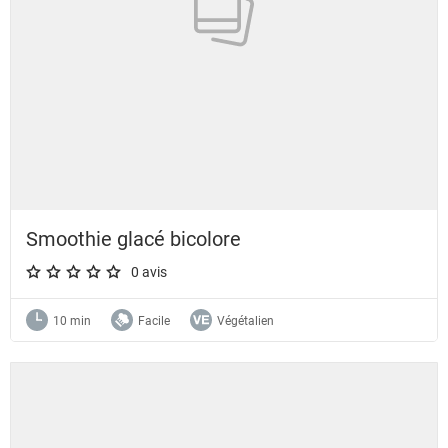
Smoothie glacé bicolore
0 avis
A star rating of 0 out of 5.
10 min
Facile
Végétalien