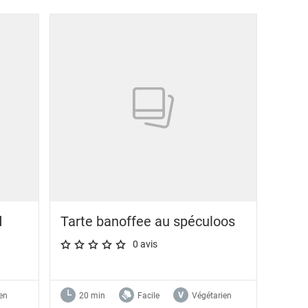
d
Tarte banoffee au spéculoos
0 avis
A star rating of 0 out of 5.
en
20 min
Facile
Végétarien