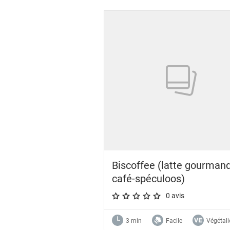
Biscoffee (latte gourman
café-spéculoos)
0 avis
A star rating of 0 out of 5.
3 min
Facile
Végétali