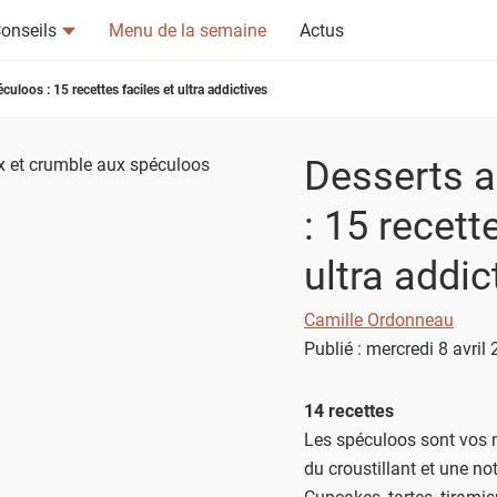
onseils
Menu de la semaine
Actus
culoos : 15 recettes faciles et ultra addictives
Desserts 
: 15 recett
tsapp
n ami
ultra addic
Camille Ordonneau
Publié : mercredi 8 avril
14 recettes
Les spéculoos sont vos m
du croustillant et une no
Cupcakes, tartes, tirami