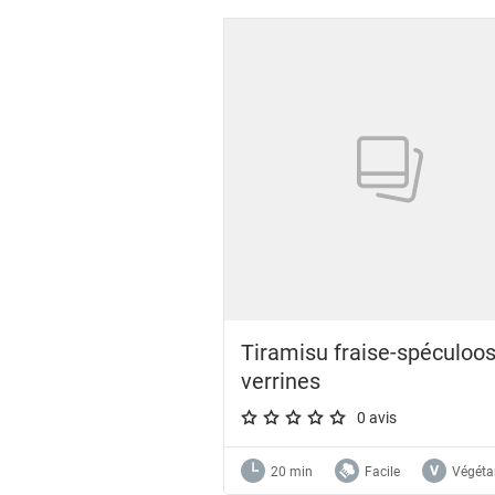
Tiramisu fraise-spéculoo
verrines
0 avis
A star rating of 0 out of 5.
20 min
Facile
Végéta