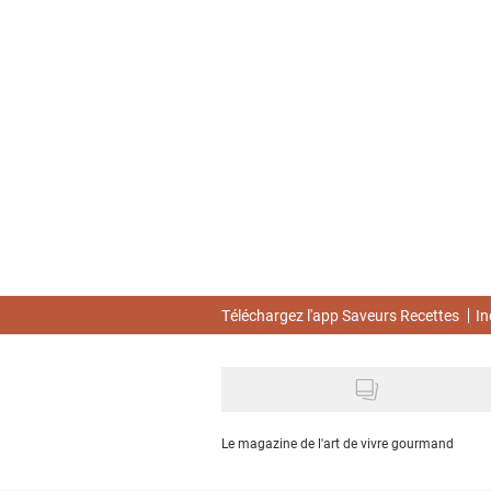
Skip
to
main
content
Téléchargez l'app Saveurs Recettes
In
Le magazine de l'art de vivre gourmand