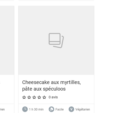
s
Cheesecake aux myrtilles,
pâte aux spéculoos
0 avis
A star rating of 0 out of 5.
rien
1 h 30 min
Facile
Végétarien