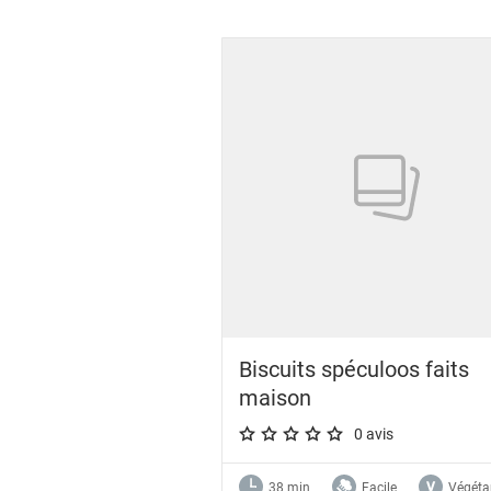
Showing 1 to 14 of 14 results
Biscuits spéculoos faits
maison
0 avis
A star rating of 0 out of 5.
38 min
Facile
Végéta