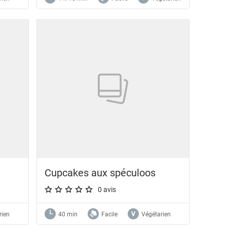
Cupcakes aux spéculoos
0 avis
A star rating of 0 out of 5.
rien
40 min
Facile
Végétarien