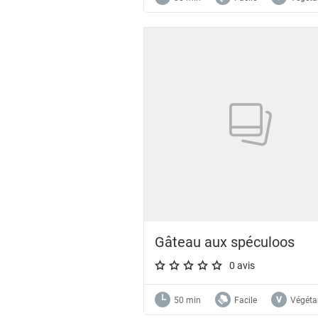
Gâteau aux spéculoos
0 avis
A star rating of 0 out of 5.
50 min
Facile
Végéta