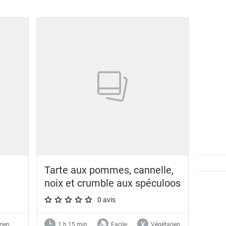
Tarte aux pommes, cannelle,
noix et crumble aux spéculoos
0 avis
A star rating of 0 out of 5.
rien
1 h 15 min
Facile
Végétarien