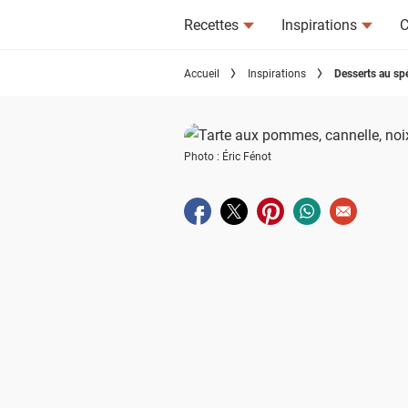
Recettes
Inspirations
C
Accueil
Inspirations
Desserts au spé
Photo : Éric Fénot
Partager sur facebook
Partager sur twitter
Partager sur pinterest
Partager sur wha
Envoyer à u