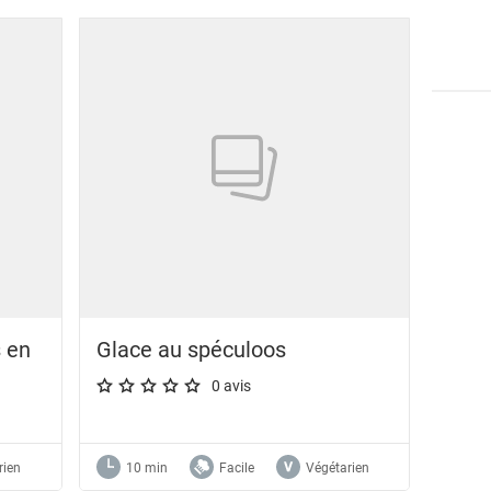
s en
Glace au spéculoos
0 avis
A star rating of 0 out of 5.
rien
10 min
Facile
Végétarien