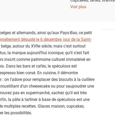
prêtent à toutes les gou
Voir plus
elges et allemands, ainsi qu’aux Pays-Bas, ce petit
onnellement dégusté le 6 décembre, jour de la Saint-
e belge, autour du XVIIe siècle, mais c’est surtout
s, la marque aujourd’hui iconique, qu’il s’est fait
urs inscrit comme patrimoine culturel immatériel en
is. Dans les bars et cafés, le spéculoos est
presso bien corsé. En cuisine, il démontre
: on l’adore pour remplacer des biscuits à la cuillère
 croustillant d’un cheesecake ou pour saupoudrer une
trouvez pas en supermarché, sachez qu’il est très
nfin, la pâte à tartiner à base de spéculoos est une
s de multiples recettes. Glaces maison, cupcakes,
r les possibilités.