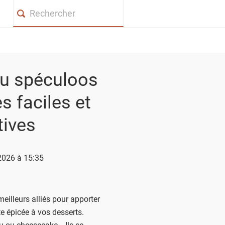
Search
au spéculoos
es faciles et
tives
 2026 à 15:35
eilleurs alliés pour apporter
te épicée à vos desserts.
su ou cheesecake… Ils se