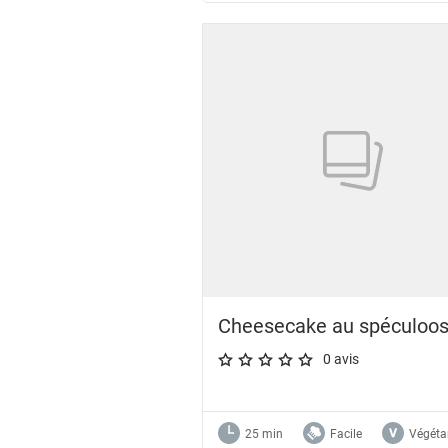
Cheesecake au spéculoo
0 avis
A star rating of 0 out of 5.
25 min
Facile
Végéta