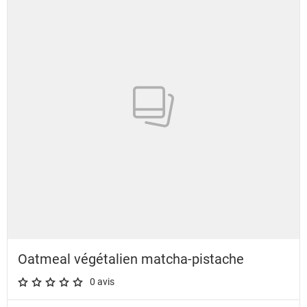
Oatmeal végétalien matcha-pistache
0 avis
A star rating of 0 out of 5.