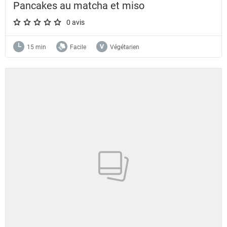
Pancakes au matcha et miso
0 avis
A star rating of 0 out of 5.
15 min
Facile
Végétarien