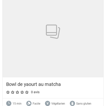
Bowl de yaourt au matcha
0 avis
A star rating of 0 out of 5.
15 min
Facile
Végétarien
Sans gluten