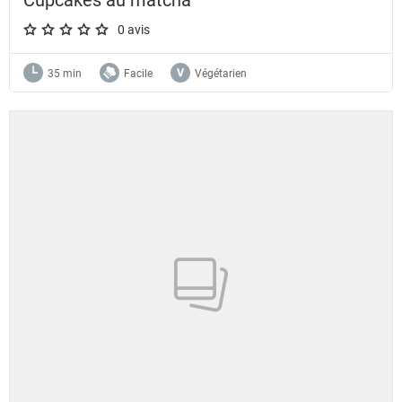
0 avis
A star rating of 0 out of 5.
35 min
Facile
Végétarien