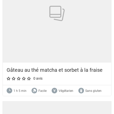
Gâteau au thé matcha et sorbet à la fraise
0 avis
A star rating of 0 out of 5.
1 h 5 min
Facile
Végétarien
Sans gluten