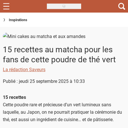
Skip
to
Recettes
Inspirations
main
content
Inspirations
Conseils
15 recettes au matcha pour les
fans de cette poudre de thé vert
Menu de la semaine
La rédaction Saveurs
Actus
Publié : jeudi 25 septembre 2025 à 10:33
Téléchargez l'app Saveurs Recettes
Index des recettes
15 recettes
Cette poudre rare et précieuse d’un vert lumineux sans
Guide d'achat
laquelle, au Japon, on ne pourrait pratiquer la cérémonie du
thé, est aussi un ingrédient de cuisine… et de pâtisserie.