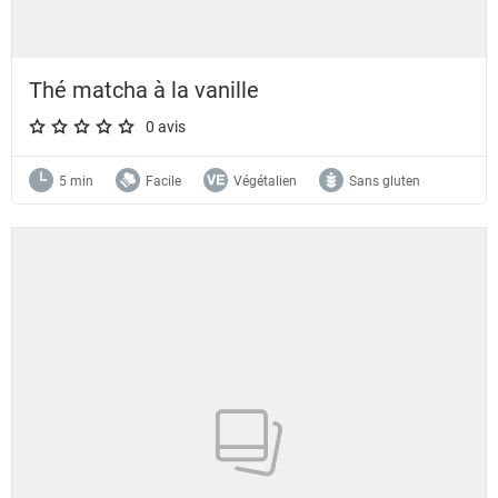
Thé matcha à la vanille
0 avis
A star rating of 0 out of 5.
5 min
Facile
Végétalien
Sans gluten