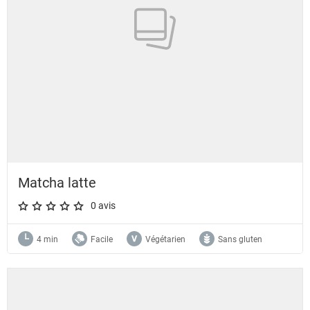
Matcha latte
0 avis
A star rating of 0 out of 5.
4 min
Facile
Végétarien
Sans gluten