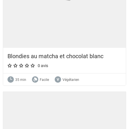
Blondies au matcha et chocolat blanc
0 avis
A star rating of 0 out of 5.
35 min
Facile
Végétarien