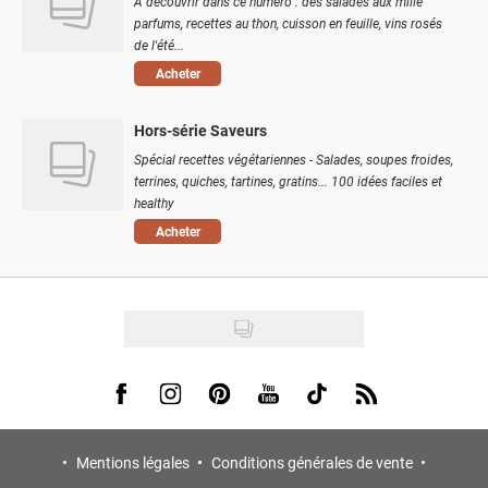
À découvrir dans ce numéro : des salades aux mille
parfums, recettes au thon, cuisson en feuille, vins rosés
de l'été...
Acheter
Hors-série Saveurs
Spécial recettes végétariennes - Salades, soupes froides,
terrines, quiches, tartines, gratins... 100 idées faciles et
healthy
Acheter
Visit us on Facebook
Visit us on Instagram
Visit us on Pinterest
Visit us on Youtube
Visit us on Tiktok
Visit us on Rss
Mentions légales
Conditions générales de vente