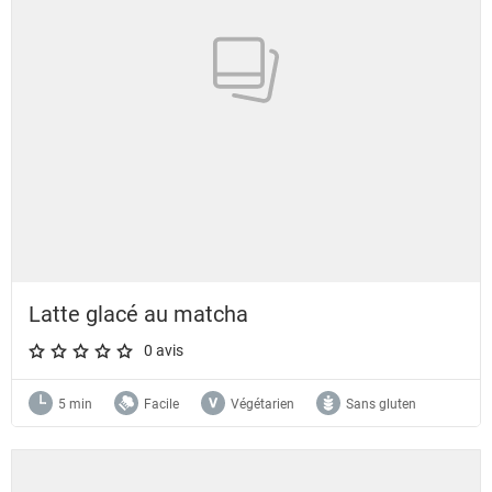
Latte glacé au matcha
0 avis
A star rating of 0 out of 5.
5 min
Facile
Végétarien
Sans gluten