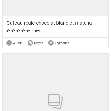
Gâteau roulé chocolat blanc et matcha
0 avis
A star rating of 0 out of 5.
40 min
Moyen
Végétarien