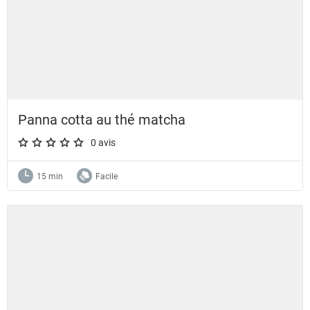
Panna cotta au thé matcha
0 avis
A star rating of 0 out of 5.
15 min
Facile