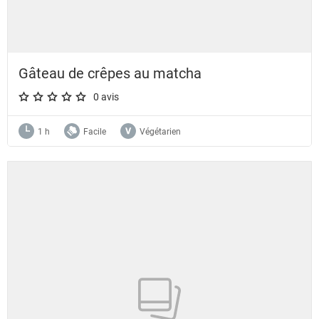
Gâteau de crêpes au matcha
0 avis
A star rating of 0 out of 5.
1 h
Facile
Végétarien