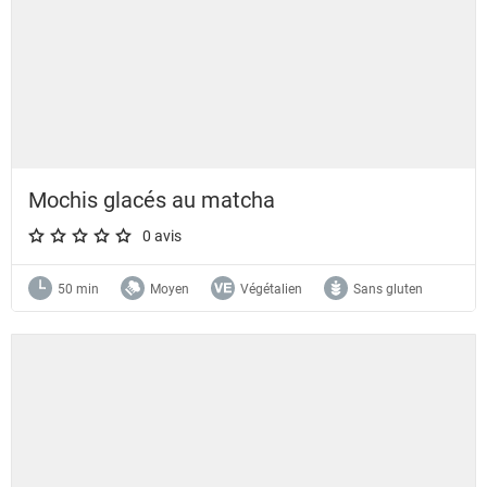
Mochis glacés au matcha
0 avis
A star rating of 0 out of 5.
50 min
Moyen
Végétalien
Sans gluten