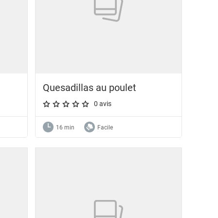
Quesadillas au poulet
0 avis
A star rating of 0 out of 5.
16 min
Facile