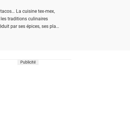
, tacos… La cuisine tex-mex,
les traditions culinaires
duit par ses épices, ses plats
festif. Découvrez nos
mex pour faire voyager vos
e l'Amérique.
Publicité