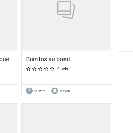
ique
Burritos au bœuf
0 avis
A star rating of 0 out of 5.
50 min
Moyen