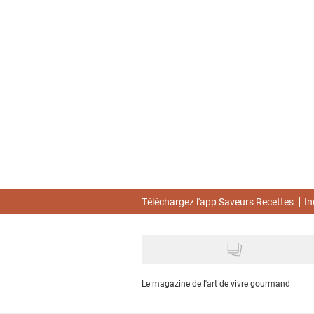
Skip
to
main
content
Téléchargez l'app Saveurs Recettes
In
Le magazine de l'art de vivre gourmand