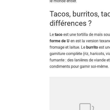
le monde entier.
Tacos, burritos, tac
différences ?
Le
taco
est une tortilla de maïs sou
forme de U
en est la version texan
fromage et laitue. Le
burrito
est une
garniture complète (riz, haricots, 
fumante : des lanières de viande et
condiments pour garnir soi-même.
Showing 1 to 24 of 30 results