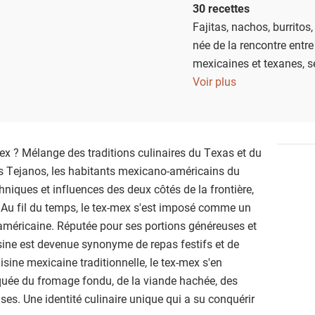
30 recettes
Fajitas, nachos, burritos
née de la rencontre entre 
mexicaines et texanes, sé
conviviaux et son esprit 
Voir plus
meilleures recettes tex-
papilles jusqu'au cœur d
ex ? Mélange des traditions culinaires du Texas et du
les Tejanos, les habitants mexicano-américains du
hniques et influences des deux côtés de la frontière,
. Au fil du temps, le tex-mex s'est imposé comme un
américaine. Réputée pour ses portions généreuses et
sine est devenue synonyme de repas festifs et de
uisine mexicaine traditionnelle, le tex-mex s'en
arquée du fromage fondu, de la viande hachée, des
ses. Une identité culinaire unique qui a su conquérir