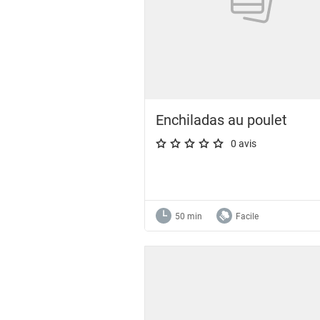
Enchiladas au poulet
0 avis
A star rating of 0 out of 5.
50 min
Facile