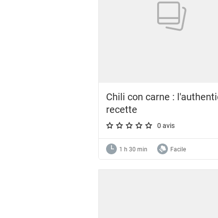
Chili con carne : l'authent
recette
0 avis
A star rating of 0 out of 5.
1 h 30 min
Facile