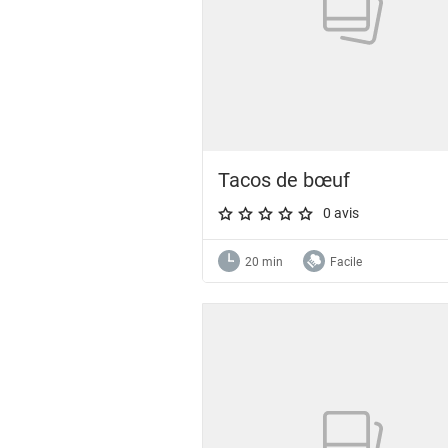
Tacos de bœuf
0 avis
A star rating of 0 out of 5.
20 min
Facile