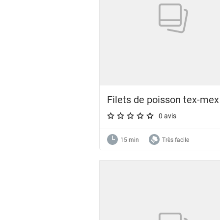
Filets de poisson tex-mex
0 avis
A star rating of 0 out of 5.
15 min
Très facile