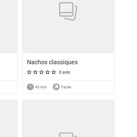
Nachos classiques
0 avis
A star rating of 0 out of 5.
45 min
Facile