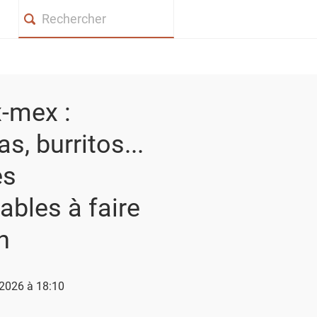
Search
x-mex :
as, burritos...
es
ables à faire
n
n 2026 à 18:10