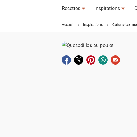
Recettes
Inspirations
C
Accueil
Inspirations
Cuisine tex-mex 
Partager sur facebook
Partager sur twitter
Partager sur pinterest
Partager sur wha
Envoyer à u