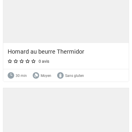
Homard au beurre Thermidor
0 avis
A star rating of 0 out of 5.
30 min
Moyen
Sans gluten