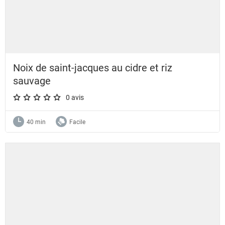
Noix de saint-jacques au cidre et riz
sauvage
0 avis
A star rating of 0 out of 5.
40 min
Facile