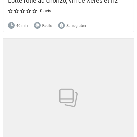
Lotte rôtie au chorizo, vin de Xérès et riz
0 avis
A star rating of 0 out of 5.
40 min
Facile
Sans gluten