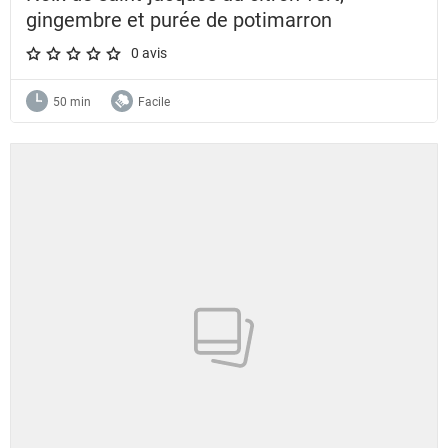
gingembre et purée de potimarron
0 avis
A star rating of 0 out of 5.
50 min
Facile