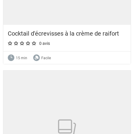
Cocktail d'écrevisses à la crème de raifort
0 avis
A star rating of 0 out of 5.
15 min
Facile