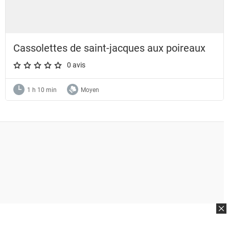
Cassolettes de saint-jacques aux poireaux
0 avis
A star rating of 0 out of 5.
1 h 10 min
Moyen