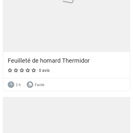
Feuilleté de homard Thermidor
0 avis
A star rating of 0 out of 5.
2 h
Facile