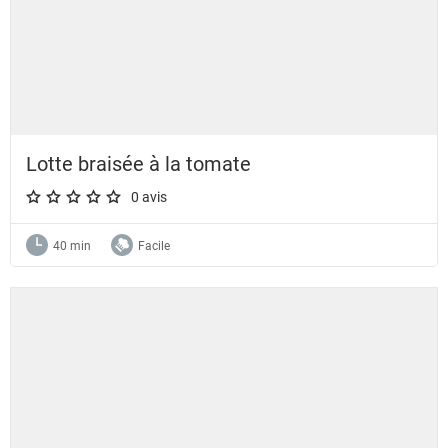
Lotte braisée à la tomate
0 avis
A star rating of 0 out of 5.
40 min
Facile