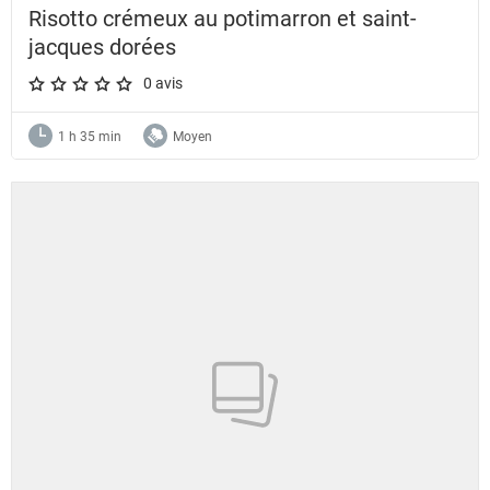
Risotto crémeux au potimarron et saint-
jacques dorées
0 avis
A star rating of 0 out of 5.
1 h 35 min
Moyen