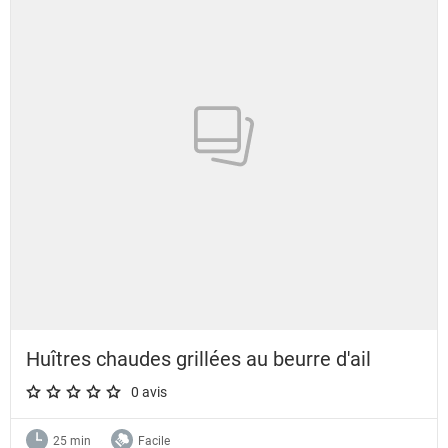
Huîtres chaudes grillées au beurre d'ail
0 avis
A star rating of 0 out of 5.
25 min
Facile