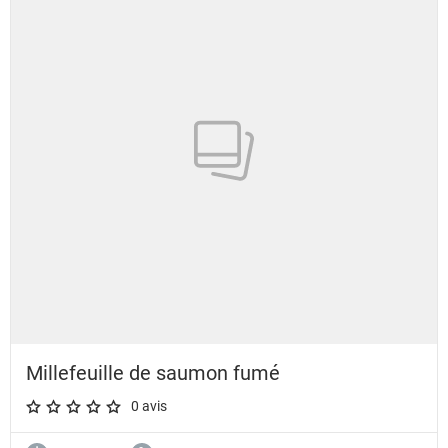
Millefeuille de saumon fumé
0 avis
A star rating of 0 out of 5.