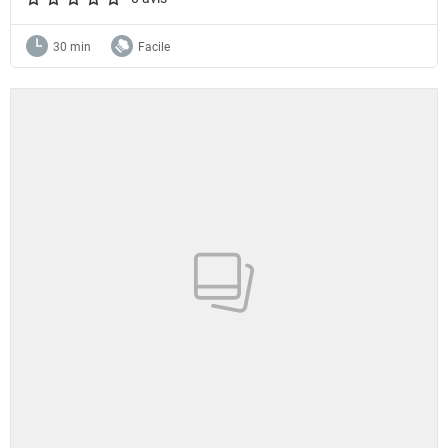
A star rating of 0 out of 5.
30 min
Facile