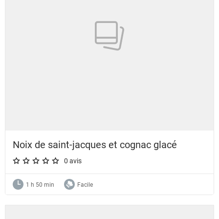
Noix de saint-jacques et cognac glacé
0 avis
A star rating of 0 out of 5.
1 h 50 min
Facile