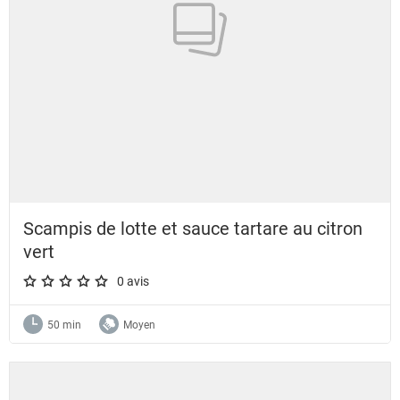
Scampis de lotte et sauce tartare au citron
vert
0 avis
A star rating of 0 out of 5.
50 min
Moyen