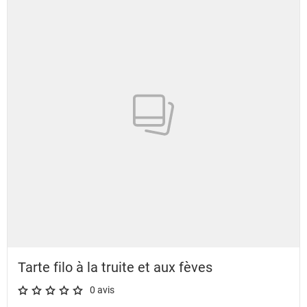
Tarte filo à la truite et aux fèves
0 avis
A star rating of 0 out of 5.