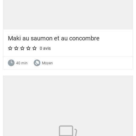
Maki au saumon et au concombre
0 avis
A star rating of 0 out of 5.
40 min
Moyen