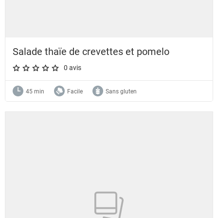
Salade thaïe de crevettes et pomelo
0 avis
A star rating of 0 out of 5.
45 min
Facile
Sans gluten