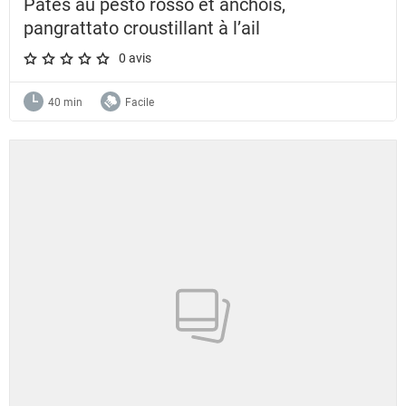
Pâtes au pesto rosso et anchois,
pangrattato croustillant à l’ail
0 avis
A star rating of 0 out of 5.
40 min
Facile