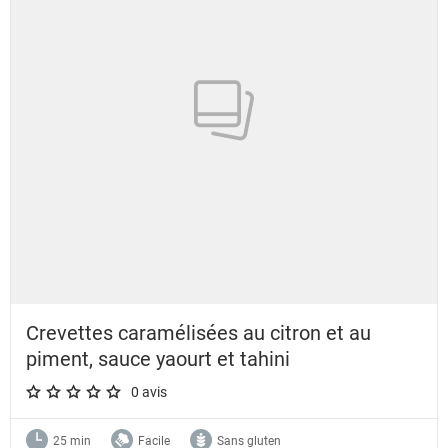
Crevettes caramélisées au citron et au
piment, sauce yaourt et tahini
0 avis
A star rating of 0 out of 5.
25 min
Facile
Sans gluten