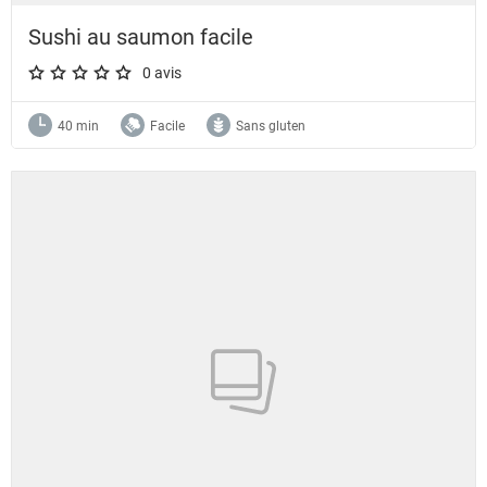
Sushi au saumon facile
0 avis
A star rating of 0 out of 5.
40 min
Facile
Sans gluten