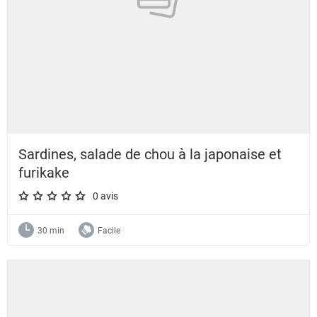
Sardines, salade de chou à la japonaise et
furikake
0 avis
A star rating of 0 out of 5.
30 min
Facile