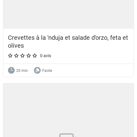
Crevettes à la 'nduja et salade d'orzo, feta et
olives
0 avis
A star rating of 0 out of 5.
20 min
Facile