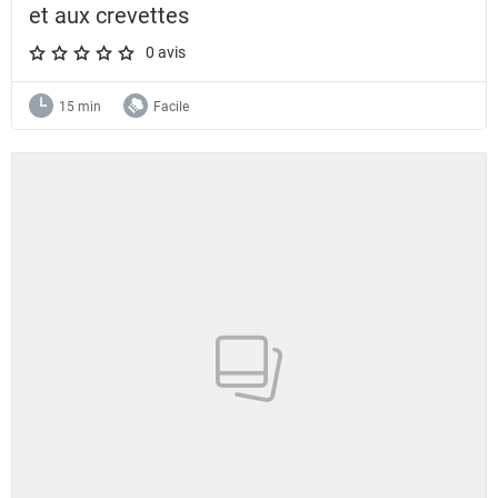
et aux crevettes
0 avis
A star rating of 0 out of 5.
15 min
Facile