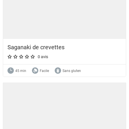
Saganaki de crevettes
0 avis
A star rating of 0 out of 5.
45 min
Facile
Sans gluten