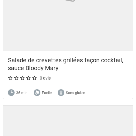
Salade de crevettes grillées façon cocktail,
sauce Bloody Mary
0 avis
A star rating of 0 out of 5.
36 min
Facile
Sans gluten