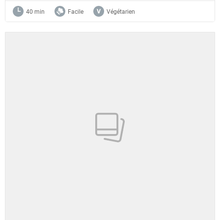
40 min
Facile
Végétarien