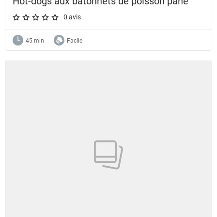
Hot-dogs aux bâtonnets de poisson pané
0 avis
A star rating of 0 out of 5.
45 min
Facile