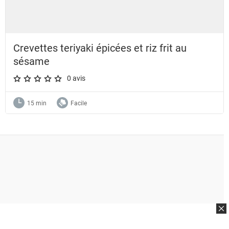
Crevettes teriyaki épicées et riz frit au
sésame
0 avis
A star rating of 0 out of 5.
15 min
Facile