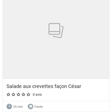
Salade aux crevettes façon César
0 avis
A star rating of 0 out of 5.
35 min
Facile