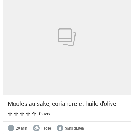
Moules au saké, coriandre et huile d'olive
0 avis
A star rating of 0 out of 5.
20 min
Facile
Sans gluten