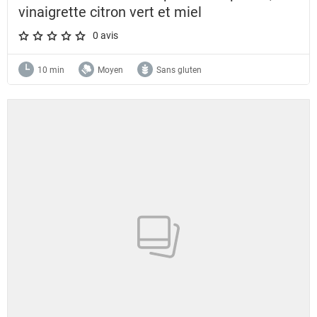
vinaigrette citron vert et miel
0 avis
A star rating of 0 out of 5.
10 min
Moyen
Sans gluten