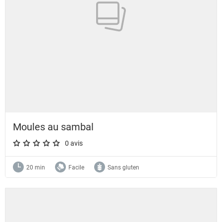
Moules au sambal
0 avis
A star rating of 0 out of 5.
20 min
Facile
Sans gluten