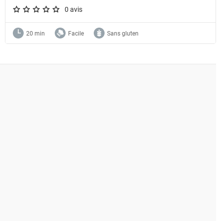
0 avis
A star rating of 0 out of 5.
20 min
Facile
Sans gluten