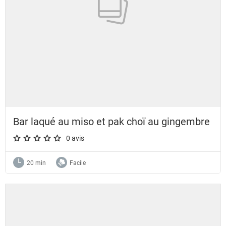
Bar laqué au miso et pak choï au gingembre
0 avis
A star rating of 0 out of 5.
20 min
Facile