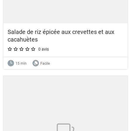
Salade de riz épicée aux crevettes et aux
cacahuètes
0 avis
A star rating of 0 out of 5.
15 min
Facile