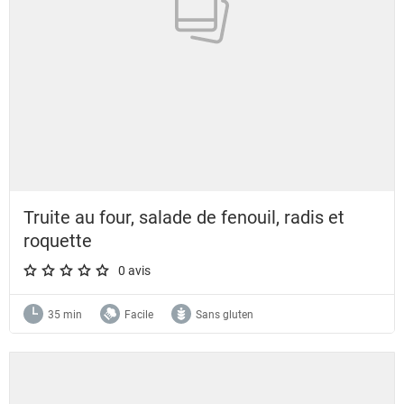
Truite au four, salade de fenouil, radis et
roquette
0 avis
A star rating of 0 out of 5.
35 min
Facile
Sans gluten