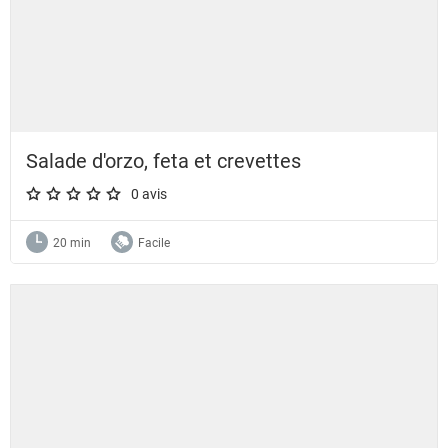
Salade d'orzo, feta et crevettes
0 avis
A star rating of 0 out of 5.
20 min
Facile