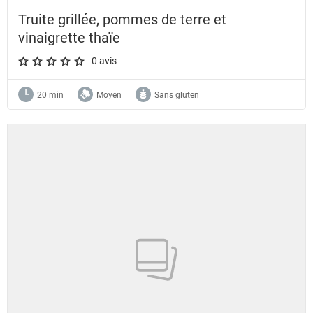
Truite grillée, pommes de terre et
vinaigrette thaïe
0 avis
A star rating of 0 out of 5.
20 min
Moyen
Sans gluten