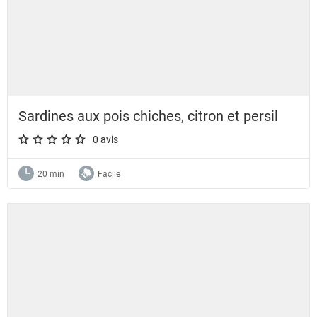
Sardines aux pois chiches, citron et persil
0 avis
A star rating of 0 out of 5.
20 min
Facile