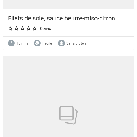
Filets de sole, sauce beurre-miso-citron
0 avis
A star rating of 0 out of 5.
15 min
Facile
Sans gluten