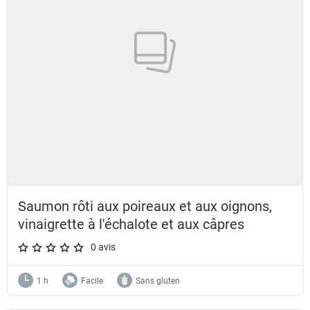
Saumon rôti aux poireaux et aux oignons,
vinaigrette à l'échalote et aux câpres
0 avis
A star rating of 0 out of 5.
1 h
Facile
Sans gluten