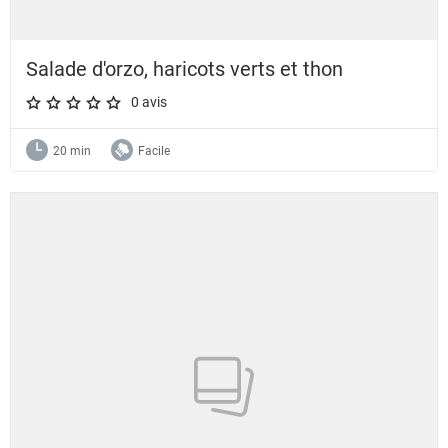
Salade d'orzo, haricots verts et thon
0 avis
A star rating of 0 out of 5.
20 min
Facile