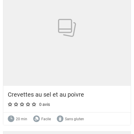
Crevettes au sel et au poivre
0 avis
A star rating of 0 out of 5.
20 min
Facile
Sans gluten