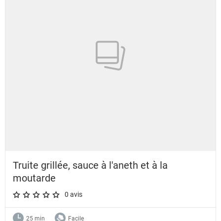
Truite grillée, sauce à l'aneth et à la
moutarde
0 avis
A star rating of 0 out of 5.
25 min
Facile