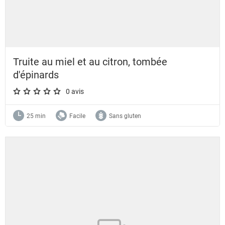
Truite au miel et au citron, tombée
d'épinards
0 avis
A star rating of 0 out of 5.
25 min
Facile
Sans gluten