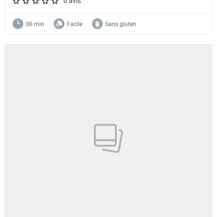
0 avis
A star rating of 0 out of 5.
30 min
Facile
Sans gluten