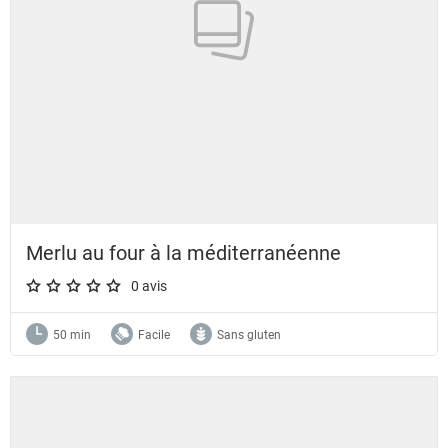
Merlu au four à la méditerranéenne
0 avis
A star rating of 0 out of 5.
50 min
Facile
Sans gluten