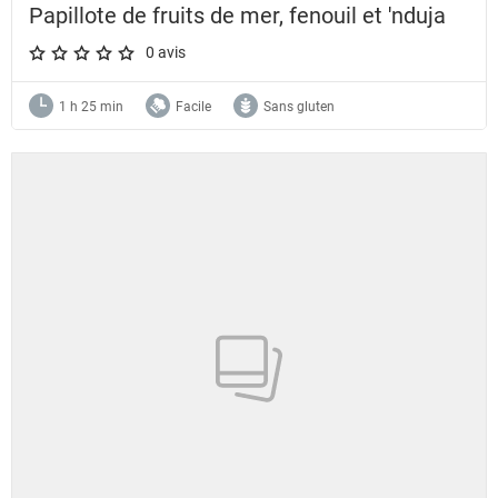
Papillote de fruits de mer, fenouil et 'nduja
0 avis
A star rating of 0 out of 5.
1 h 25 min
Facile
Sans gluten