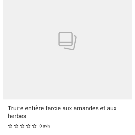
Truite entière farcie aux amandes et aux
herbes
0 avis
A star rating of 0 out of 5.