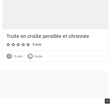
Truite en croûte persillée et citronnée
0 avis
A star rating of 0 out of 5.
15 min
Facile