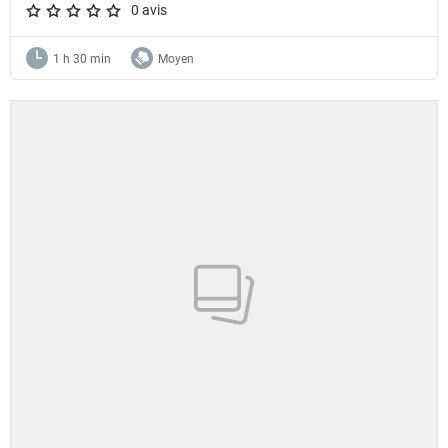
0 avis
A star rating of 0 out of 5.
1 h 30 min
Moyen