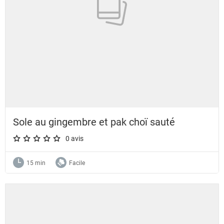
Sole au gingembre et pak choï sauté
0 avis
A star rating of 0 out of 5.
15 min
Facile