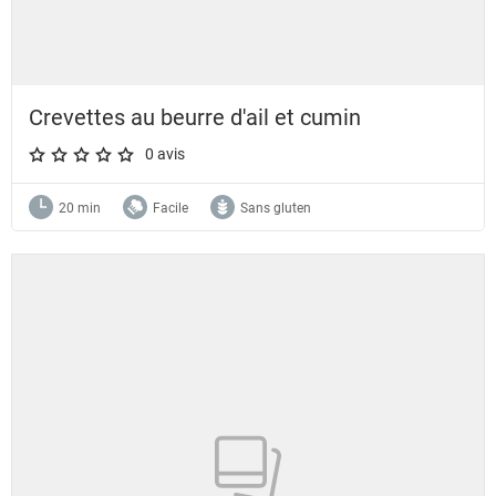
Crevettes au beurre d'ail et cumin
0 avis
A star rating of 0 out of 5.
20 min
Facile
Sans gluten