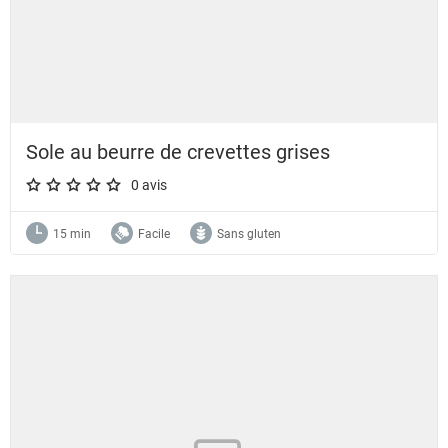
Sole au beurre de crevettes grises
0 avis
A star rating of 0 out of 5.
15 min
Facile
Sans gluten