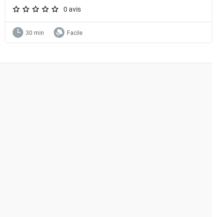
0 avis
A star rating of 0 out of 5.
30 min
Facile