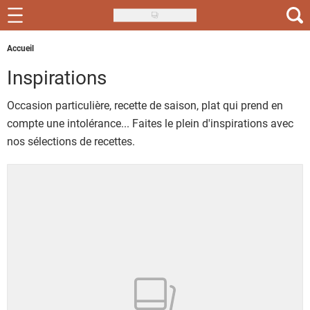
Skip
to
Recettes
Accueil
main
content
Inspirations
Inspirations
Occasion particulière, recette de saison, plat qui prend en
Conseils
compte une intolérance... Faites le plein d'inspirations avec
Menu de la semaine
nos sélections de recettes.
Actus
Téléchargez l'app Saveurs Recettes
Index des recettes
Guide d'achat