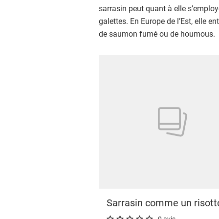
sarrasin peut quant à elle s’employ
galettes. En Europe de l’Est, elle e
de saumon fumé ou de houmous.
Showing 1 to 24 of 25 results
Sarrasin comme un risott
0 avis