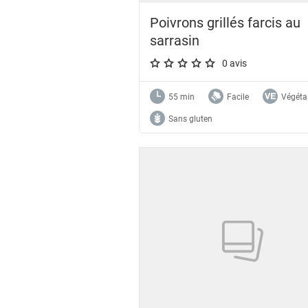
Poivrons grillés farcis au
sarrasin
0 avis
A star rating of 0 out of 5.
55 min
Facile
Végéta
Sans gluten