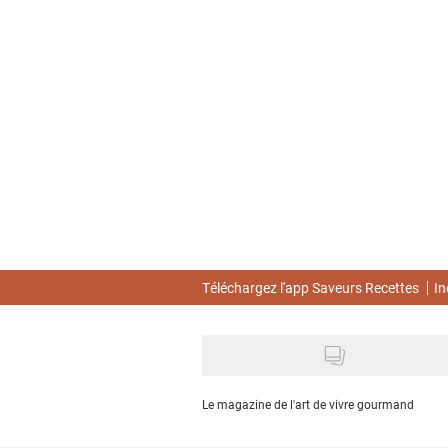
Skip
to
main
content
Téléchargez l'app Saveurs Recettes
In
Le magazine de l'art de vivre gourmand