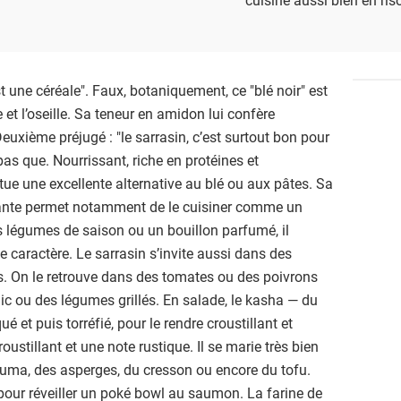
st une céréale". Faux, botaniquement, ce "blé noir" est
et l’oseille. Sa teneur en amidon lui confère
uxième préjugé : "le sarrasin, c’est surtout bon pour
 pas que. Nourrissant, riche en protéines et
itue une excellente alternative au blé ou aux pâtes. Sa
uante permet notamment de le cuisiner comme un
 légumes de saison ou un bouillon parfumé, il
e caractère. Le sarrasin s’invite aussi dans des
s. On le retrouve dans des tomates ou des poivrons
ilic ou des légumes grillés. En salade, le kasha — du
ué et puis torréfié, pour le rendre croustillant et
ustillant et une note rustique. Il se marie très bien
cuma, des asperges, du cresson ou encore du tofu.
 pour réveiller un poké bowl au saumon. La farine de