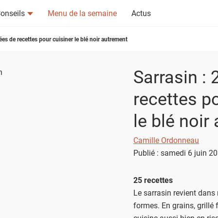
onseils
Menu de la semaine
Actus
dées de recettes pour cuisiner le blé noir autrement
Sarrasin : 
recettes p
tsapp
n ami
le blé noir
Camille Ordonneau
Publié : samedi 6 juin 2
25 recettes
Le sarrasin revient dans 
formes. En grains, grillé 
cuisine aussi bien en riso