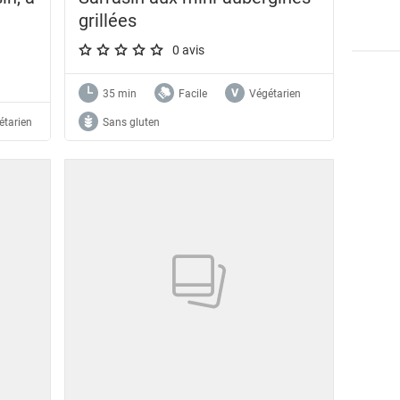
grillées
0 avis
A star rating of 0 out of 5.
35 min
Facile
Végétarien
étarien
Sans gluten