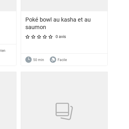
Poké bowl au kasha et au
saumon
0 avis
A star rating of 0 out of 5.
rien
50 min
Facile