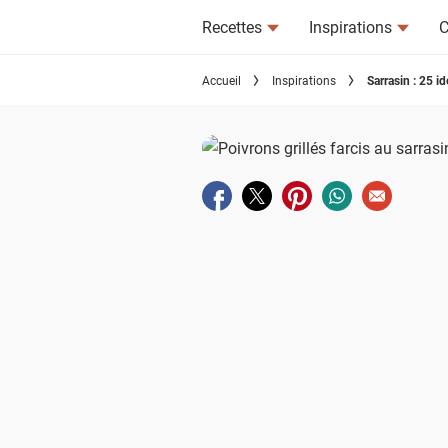
Recettes
Inspirations
C
Accueil
Inspirations
Sarrasin : 25 i
Partager sur facebook
Partager sur twitter
Partager sur pinterest
Partager sur wha
Envoyer à u