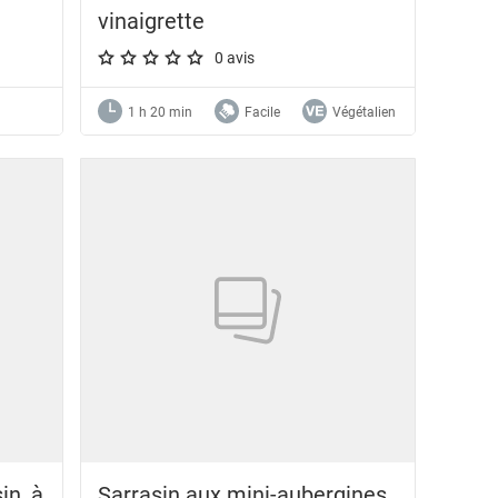
vinaigrette
0 avis
A star rating of 0 out of 5.
1 h 20 min
Facile
Végétalien
in, à
Sarrasin aux mini-aubergines