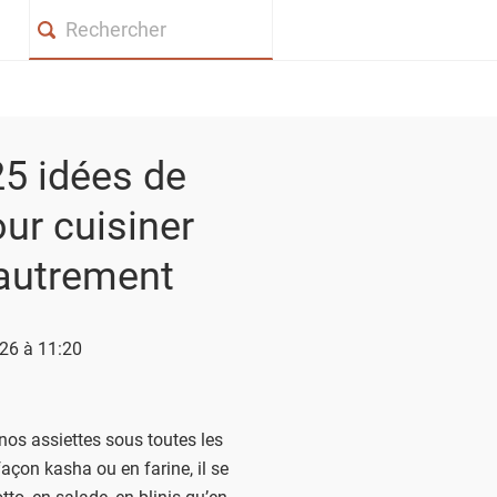
Search
25 idées de
our cuisiner
 autrement
026 à 11:20
nos assiettes sous toutes les
façon kasha ou en farine, il se
tto, en salade, en blinis qu’en dessert.