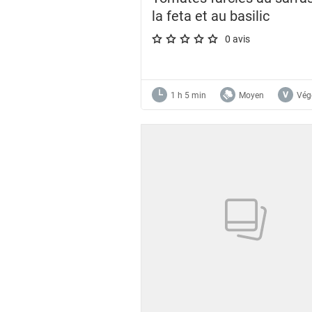
la feta et au basilic
0 avis
A star rating of 0 out of 5.
1 h 5 min
Moyen
Vég