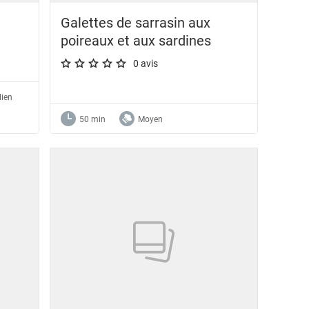
Galettes de sarrasin aux
poireaux et aux sardines
0 avis
A star rating of 0 out of 5.
lien
50 min
Moyen