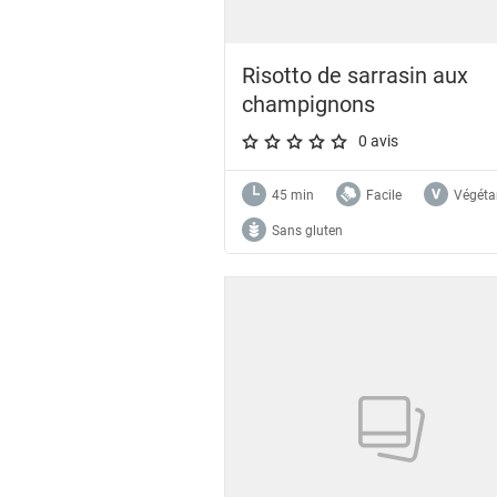
Risotto de sarrasin aux
champignons
0 avis
A star rating of 0 out of 5.
45 min
Facile
Végéta
Sans gluten